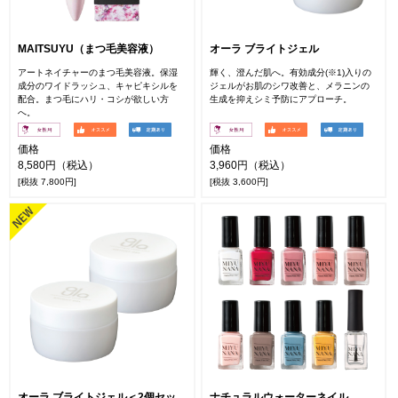
MAITSUYU（まつ毛美容液）
オーラ ブライトジェル
アートネイチャーのまつ毛美容液。保湿
輝く、澄んだ肌へ。有効成分(※1)入りの
成分のワイドラッシュ、キャピキシルを
ジェルがお肌のシワ改善と、メラニンの
配合。まつ毛にハリ・コシが欲しい方
生成を抑えシミ予防にアプローチ。
へ。
価格
価格
8,580円（税込）
3,960円（税込）
[税抜 7,800円]
[税抜 3,600円]
オーラ ブライトジェル＜2個セッ
ナチュラルウォーターネイル