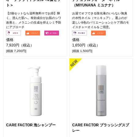
ト＞
（MIYUNANA ミユナナ）
【2個セットなら送料無料※でお得】輝
お湯でオフできる除光液のいらない無臭
く、澄んだ肌へ。有効成分がお肌のシワ
の水性ネイル（マニキュア）。選ぶのが
改善と、メラニンの生成を抑えシミ予防
楽しい9色のバリエーションとケア用のモ
にアプローチ
イスチャーオイルをご用意。
価格
価格
7,920円（税込）
1,650円（税込）
[税抜 7,200円]
[税抜 1,500円]
CARE FACTOR 泡シャンプー
CARE FACTOR ブラッシングスプ
レー