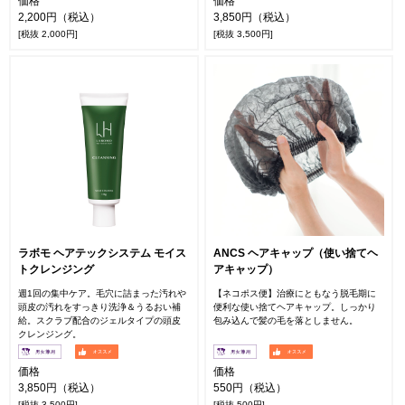
価格
価格
2,200円（税込）
3,850円（税込）
[税抜 2,000円]
[税抜 3,500円]
ラボモ ヘアテックシステム モイス
ANCS ヘアキャップ（使い捨てヘ
トクレンジング
アキャップ）
週1回の集中ケア。毛穴に詰まった汚れや
【ネコポス便】治療にともなう脱毛期に
頭皮の汚れをすっきり洗浄＆うるおい補
便利な使い捨てヘアキャップ。しっかり
給。スクラブ配合のジェルタイプの頭皮
包み込んで髪の毛を落としません。
クレンジング。
価格
価格
3,850円（税込）
550円（税込）
[税抜 3,500円]
[税抜 500円]