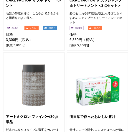
CARE FACTOR サラル トリートメ
CARE FACTOR サラル シャンプー
ント
＆トリートメント＜2点セット＞
毛髪の帯電を抑え、しなやかでさらさら
髪のもつれや静電気が気になる方におす
と指通りのよい髪へ。
すめのシャンプー＆トリートメントのセ
ット
価格
価格
3,300円（税込）
6,380円（税込）
[税抜 3,000円]
[税抜 5,800円]
アートミクロン ファイバー(30g)
明日葉で作ったおいしい青汁
単品
従来のふりかけタイプの薄毛をカバーす
青汁レシピ公開中♪コレステロールが気に