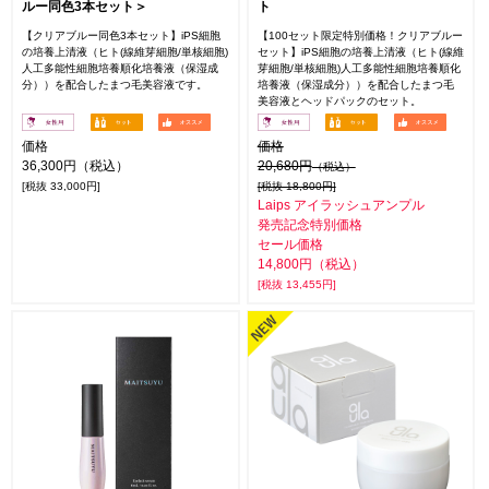
ルー同色3本セット＞
ト
【クリアブルー同色3本セット】iPS細胞
【100セット限定特別価格！クリアブルー
の培養上清液（ヒト(線維芽細胞/単核細胞)
セット】iPS細胞の培養上清液（ヒト(線維
人工多能性細胞培養順化培養液（保湿成
芽細胞/単核細胞)人工多能性細胞培養順化
分））を配合したまつ毛美容液です。
培養液（保湿成分））を配合したまつ毛
美容液とヘッドパックのセット。
価格
価格
36,300円（税込）
20,680円
（税込）
[税抜 33,000円]
[税抜 18,800円]
Laips アイラッシュアンプル
発売記念特別価格
セール価格
14,800円（税込）
[税抜 13,455円]