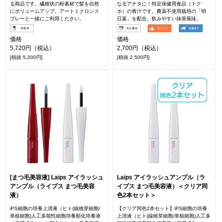
る商品です。繊維状の粉素材で髪を自然
なるアナタに！特定保健用食品（トク
にボリュームアップ。アートミクロンス
ホ）の青汁です。農薬不使用栽培の「明
プレーと一緒にご利用ください。
日葉」を配合。飲みやすい抹茶風味。
価格
価格
5,720円（税込）
2,700円（税込）
[税抜 5,200円]
[税抜 2,500円]
[まつ毛美容液] Laips アイラッシュ
Laips アイラッシュアンプル（ラ
アンプル（ライプス まつ毛美容
イプス まつ毛美容液）＜クリア同
液）
色2本セット＞
iPS細胞の培養上清液（ヒト(線維芽細胞/
【クリア同色2本セット】iPS細胞の培養
単核細胞)人工多能性細胞培養順化培養液
上清液（ヒト(線維芽細胞/単核細胞)人工多