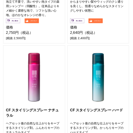
泡立て不要で、洗いやすい泡タイプの薬
からまりやすい髪やウィッグのクシ通り
用シャンプー（弱酸性）。従来品よりキ
を良くし、指通りなめらかなスタイリン
メ細かく濃密な泡で、ソフトな洗い心
グしやすい状態に
地。ほのかなオレンジの香り。
価格
価格
2,750円（税込）
2,640円（税込）
[税抜 2,500円]
[税抜 2,400円]
CF スタイリングスプレー ナチュ
CF スタイリングスプレー ハード
ラル
ヘアセット後の自然な仕上がりをキープ
ヘアセット後の自然な仕上がりをキープ
するスタイリング剤。ふんわりキープの
するスタイリング剤。かっちりキープの
ナチュラルタイプ。
ハードタイプ。