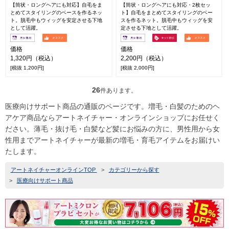
【筒状・ロングヘアにも対応】自毛をま
【筒状・ロングヘアにも対応・2枚セッ
とめてスタイリングのベースを作るネッ
ト】自毛をまとめてスタイリングのベー
ト。脱毛中もウィッグを安定させる下地
スを作るネット。脱毛中もウィッグを安
として活躍。
定させる下地として活躍。
価格
価格
1,320円（税込）
2,200円（税込）
[税抜 1,200円]
[税抜 2,000円]
26
件あります。
医療向けサポート商品の通販のページです。増毛・白髪のためのヘ
アケア商品ならアートネイチャー・オンラインショップにお任せく
ださい。薄毛・抜け毛・白髪など髪にお悩みの方に、男性用から女
性用までアートネイチャーが最新の増毛・育毛アイテムをお届けい
たします。
アートネイチャーオンラインTOP
>
カテゴリーから探す
>
医療向けサポート商品