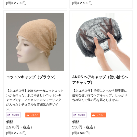
[税抜 2,700円]
[税抜 2,500円]
コットンキャップ（ブラウン）
ANCS ヘアキャップ（使い捨てヘ
アキャップ）
【ネコポス便】100％オーガニックコット
【ネコポス便】治療にともなう脱毛期に
ンから作った、肌にやさしいコットンキ
便利な使い捨てヘアキャップ。しっかり
ャップです。アクセントにシャーリング
包み込んで髪の毛を落としません。
が入ったナチュラルな雰囲気のデザイ
ン。
価格
価格
2,970円（税込）
550円（税込）
[税抜 2,700円]
[税抜 500円]