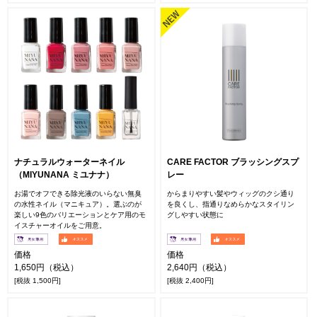
ナチュラルウォーターネイル
CARE FACTOR ブラッシングスプ
（MIYUNANA ミユナナ）
レー
お湯でオフできる除光液のいらない無臭
からまりやすい髪やウィッグのクシ通り
の水性ネイル（マニキュア）。選ぶのが
を良くし、指通りなめらかなスタイリン
楽しい9色のバリエーションとケア用のモ
グしやすい状態に
イスチャーオイルをご用意。
価格
価格
1,650円（税込）
2,640円（税込）
[税抜 1,500円]
[税抜 2,400円]