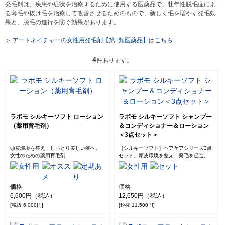
発毛剤は、疾患や症状を治療するために使用する医薬品で、壮年性脱毛症によ
る薄毛や抜け毛を治療して改善させるためのもので、新しく毛を増やす発毛効
果と、脱毛の進行を防ぐ効果があります。
＞ アートネイチャーの女性用発毛剤【第1類医薬品】はこちら
4
件あります。
ラボモ シルキーソフト ローション
ラボモ シルキーソフト シャンプー
（薬用育毛剤）
＆コンディショナー＆ローション
＜3点セット＞
頭皮環境を整え、しっとり美しい髪へ。
［シルキーソフト］ヘアケアシリーズ3点
女性のための薬用育毛剤
セット。頭皮環境を整え、発毛を促進。
価格
価格
6,600円（税込）
12,650円（税込）
[税抜 6,000円]
[税抜 11,500円]