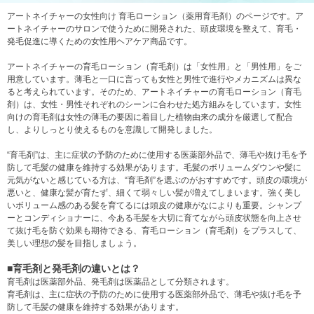
アートネイチャーの女性向け 育毛ローション（薬用育毛剤）のページです。ア
ートネイチャーのサロンで使うために開発された、頭皮環境を整えて、育毛・
発毛促進に導くための女性用ヘアケア商品です。
アートネイチャーの育毛ローション（育毛剤）は「女性用」と「男性用」をご
用意しています。薄毛と一口に言っても女性と男性で進行やメカニズムは異な
ると考えられています。そのため、アートネイチャーの育毛ローション（育毛
剤）は、女性・男性それぞれのシーンに合わせた処方組みをしています。女性
向けの育毛剤は女性の薄毛の要因に着目した植物由来の成分を厳選して配合
し、よりしっとり使えるものを意識して開発しました。
“育毛剤”は、主に症状の予防のために使用する医薬部外品で、薄毛や抜け毛を予
防して毛髪の健康を維持する効果があります。毛髪のボリュームダウンや髪に
元気がないと感じている方は、“育毛剤”を選ぶのがおすすめです。頭皮の環境が
悪いと、健康な髪が育たず、細くて弱々しい髪が増えてしまいます。強く美し
いボリューム感のある髪を育てるには頭皮の健康がなによりも重要。シャンプ
ーとコンディショナーに、今ある毛髪を大切に育てながら頭皮状態を向上させ
て抜け毛を防ぐ効果も期待できる、育毛ローション（育毛剤）をプラスして、
美しい理想の髪を目指しましょう。
■育毛剤と発毛剤の違いとは？
育毛剤は医薬部外品、発毛剤は医薬品として分類されます。
育毛剤は、主に症状の予防のために使用する医薬部外品で、薄毛や抜け毛を予
防して毛髪の健康を維持する効果があります。