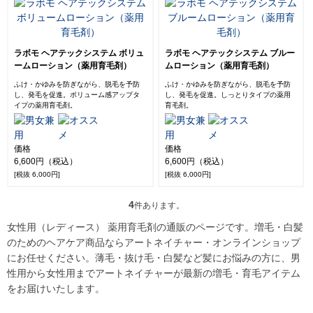
ラボモ ヘアテックシステム ボリュ
ラボモ ヘアテックシステム ブルー
ームローション（薬用育毛剤）
ムローション（薬用育毛剤）
ふけ・かゆみを防ぎながら、脱毛を予防
ふけ・かゆみを防ぎながら、脱毛を予防
し、発毛を促進。ボリューム感アップタ
し、発毛を促進。しっとりタイプの薬用
イプの薬用育毛剤。
育毛剤。
価格
価格
6,600円（税込）
6,600円（税込）
[税抜 6,000円]
[税抜 6,000円]
4
件あります。
女性用（レディース） 薬用育毛剤の通販のページです。増毛・白髪
のためのヘアケア商品ならアートネイチャー・オンラインショップ
にお任せください。薄毛・抜け毛・白髪など髪にお悩みの方に、男
性用から女性用までアートネイチャーが最新の増毛・育毛アイテム
をお届けいたします。