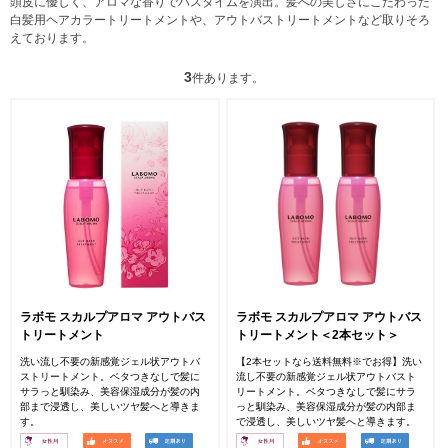
頭皮に優しく、アロマな香りでバスタイムを演出。髪への美しさにこだわった
白髪用ヘアカラートリートメントや、アウトバストリートメントなど取りそろ
えております。
3
件あります。
ラボモ スカルプアロマ アウトバス
ラボモ スカルプアロマ アウトバス
トリートメント
トリートメント＜2本セット＞
洗い流し不要の新感覚ジェル状アウトバ
【2本セットなら送料無料※でお得】洗い
ストリートメント。ベタつきなしで髪に
流し不要の新感覚ジェル状アウトバスト
サラっと馴染み、美容保湿成分が髪の内
リートメント。ベタつきなしで髪にサラ
部まで浸透し、美しいツヤ髪へと導きま
っと馴染み、美容保湿成分が髪の内部ま
す。
で浸透し、美しいツヤ髪へと導きます。