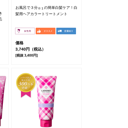
お風呂で３分
の簡単白髪ケア！白
※１
き
髪用ヘアカラートリートメント
毛
価格
3,740円（税込）
[税抜 3,400円]