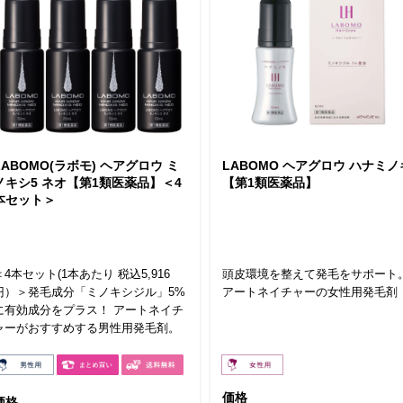
LABOMO(ラボモ) ヘアグロウ ミ
LABOMO ヘアグロウ ハナミノ
ノキシ5 ネオ【第1類医薬品】＜4
【第1類医薬品】
本セット＞
＜4本セット(1本あたり 税込5,916
頭皮環境を整えて発毛をサポート
円）＞発毛成分「ミノキシジル」5%
アートネイチャーの女性用発毛剤
に有効成分をプラス！ アートネイチ
ャーがおすすめする男性用発毛剤。
価格
価格