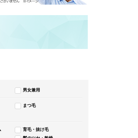
男女兼用
まつ毛
ム
育毛・抜け毛