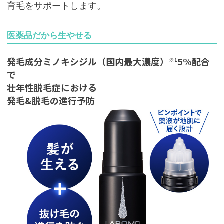
育毛をサポートします。
医薬品だから生やせる
発毛成分ミノキシジル
（国内最大濃度）
5
%配合
※1
で
壮年性脱毛症における
発毛
&脱毛の
進行予防