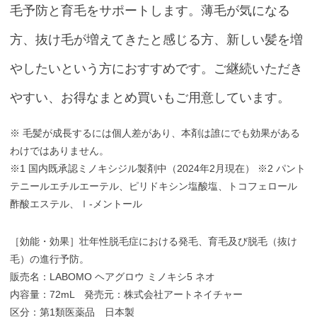
毛予防と育毛をサポートします。薄毛が気になる
方、抜け毛が増えてきたと感じる方、新しい髪を増
やしたいという方におすすめです。ご継続いただき
やすい、お得なまとめ買いもご用意しています。
※ 毛髪が成長するには個人差があり、本剤は誰にでも効果がある
わけではありません。
※1 国内既承認ミノキシジル製剤中（2024年2月現在） ※2 パント
テニールエチルエーテル、ピリドキシン塩酸塩、トコフェロール
酢酸エステル、ｌ-メントール
［効能・効果］壮年性脱毛症における発毛、育毛及び脱毛（抜け
毛）の進行予防。
販売名：LABOMO ヘアグロウ ミノキシ5 ネオ
内容量：72mL 発売元：株式会社アートネイチャー
区分：第1類医薬品 日本製