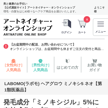
美と健康のお手伝い
【公式通販サイト】アートネイチャー・オンラインショップ
ようこそ
増毛・白髪をはじめ様々なヘアケア商品をお届けいたします。
様
0
メニュー
ログイン
カート
【お盆期間中の配送、お問い合わせについて】
オンラインショップは、お盆期間中も休まずご注文の受付と商品の発送をいたします。ただし、発毛剤（第1類医薬品）に関しましては、質問票を確認する薬剤師がお休みをいただくため商品のお申し込みから発送までお時間を要します。お客様には大変ご迷惑をお掛けいたしますが、よろしくお願い申し上げます。
［女性向け］
［男性向け］
お買い物
はじめての方
人気商品
人気商品
ガイド
LABOMO(ラボモ) ヘアグロウ ミノキシ5 ネオ【第
1類医薬品】
発毛成分「ミノキシジル」5%に