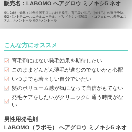
販売名：LABOMO へアグロウ ミノキシ5 ネオ
※1 効能・効果：壮年性脱毛症における発毛、育毛及び脱毛（抜け毛）の進行予防。
※2 パントテニールエチルエーテル、ピリドキシン塩酸塩、トコフェロール酢酸エス
l
l
テル、
-メントール ※3
-メントール
こんな方にオススメ
育毛剤にはない発毛効果を期待したい
このままどんどん薄毛が進むのでないかと心配
いつまでも若々しい自分でいたい
髪のボリューム感が気になって自信がもてない
発毛ケアをしたいがクリニックに通う時間がな
い
男性用発毛剤
LABOMO（ラボモ） へアグロウ ミノキシ5 ネオ