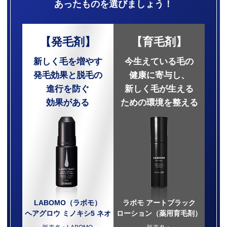
あったものを選びましょう！
【発毛剤】
【育毛剤】
新しく毛を増やす
今生えている毛の
発毛効果と脱毛の
健康に寄与し、
進行を防ぐ
新しく毛が生える
効果がある
ための環境を整える
LABOMO（ラボモ）
ラボモ アートブラック
ヘアグロウ ミノキシ5 ネオ
ローション（薬用育毛剤）