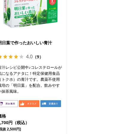
明日葉で作ったおいしい青汁
4.0
（9）
青汁レシピ公開中♪コレステロールが
気になるアナタに！特定保健用食品
（トクホ）の青汁です。農薬不使用
栽培の「明日葉」を配合。飲みやす
い抹茶風味。
価格
2,700円（税込）
税抜 2,500円]