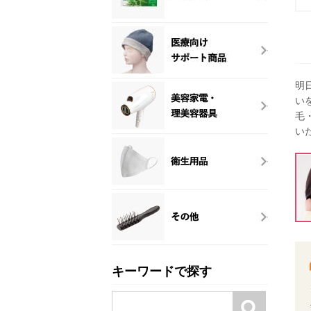
明
い
毛
い
キーワードで探す