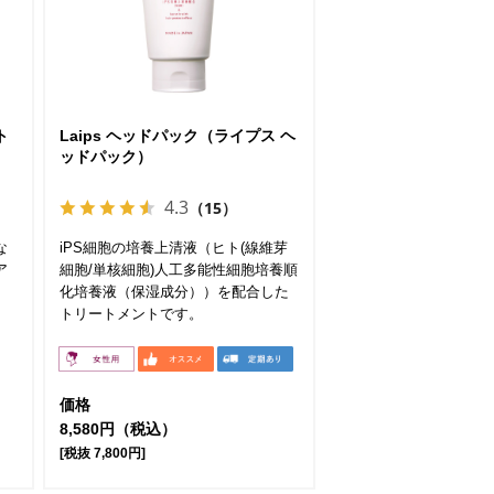
ト
Laips ヘッドパック（ライプス ヘ
ッドパック）
4.3
（15）
な
iPS細胞の培養上清液（ヒト(線維芽
ア
細胞/単核細胞)人工多能性細胞培養順
化培養液（保湿成分））を配合した
トリートメントです。
価格
8,580円（税込）
[税抜 7,800円]