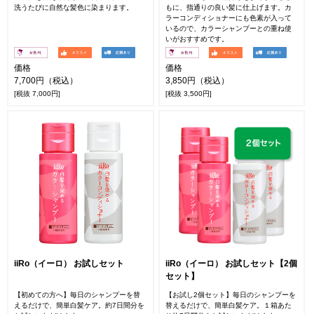
洗うたびに自然な髪色に染まります。
もに、指通りの良い髪に仕上げます。カ
ラーコンディショナーにも色素が入って
いるので、カラーシャンプーとの重ね使
いがおすすめです。
価格
価格
7,700円（税込）
3,850円（税込）
[税抜 7,000円]
[税抜 3,500円]
iiRo（イーロ） お試しセット
iiRo（イーロ） お試しセット【2個
セット】
【初めての方へ】毎日のシャンプーを替
【お試し2個セット】毎日のシャンプーを
えるだけで、簡単白髪ケア。約7日間分を
替えるだけで、簡単白髪ケア。１箱あた