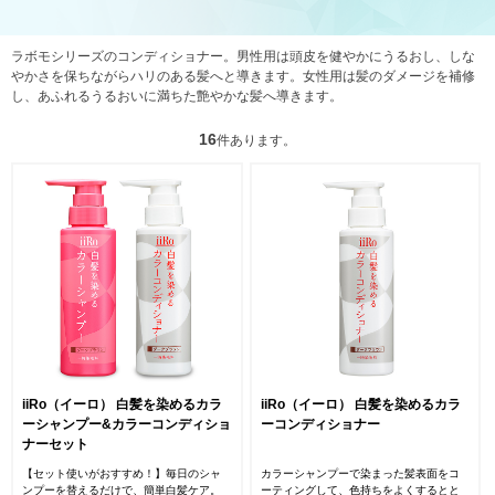
ラボモシリーズのコンディショナー。男性用は頭皮を健やかにうるおし、しな
やかさを保ちながらハリのある髪へと導きます。女性用は髪のダメージを補修
し、あふれるうるおいに満ちた艶やかな髪へ導きます。
16
件あります。
iiRo（イーロ） 白髪を染めるカラ
iiRo（イーロ） 白髪を染めるカラ
ーシャンプー&カラーコンディショ
ーコンディショナー
ナーセット
【セット使いがおすすめ！】毎日のシャ
カラーシャンプーで染まった髪表面をコ
ンプーを替えるだけで、簡単白髪ケア。
ーティングして、色持ちをよくするとと