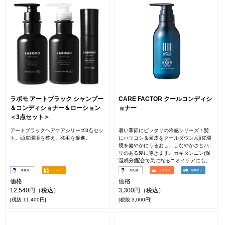
ラボモ アートブラック シャンプー
CARE FACTOR クールコンディシ
＆コンディショナー＆ローション
ョナー
＜3点セット＞
アートブラックヘアケアシリーズ3点セッ
暑い季節にピッタリの冷感シリーズ！髪
ト。頭皮環境を整え、発毛を促進。
にハリコシ＆頭皮をクールダウン♪頭皮環
境を健やかにうるおし、しなやかさとハ
リのある髪に導きます。カキタンニン(保
湿成分)配合で気になるニオイケアにも。
価格
価格
12,540円（税込）
3,300円（税込）
[税抜 11,400円]
[税抜 3,000円]