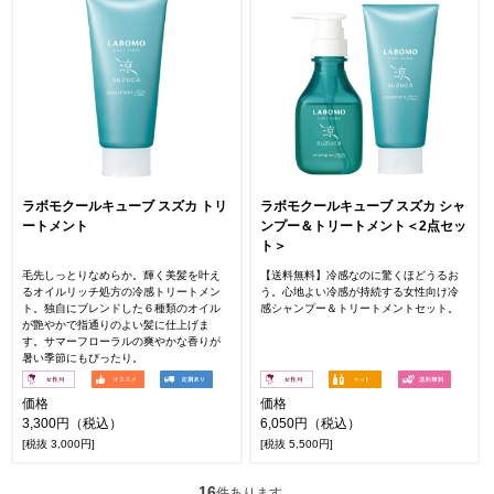
ラボモクールキューブ スズカ トリ
ラボモクールキューブ スズカ シャ
ートメント
ンプー＆トリートメント＜2点セッ
ト＞
毛先しっとりなめらか。輝く美髪を叶え
【送料無料】冷感なのに驚くほどうるお
るオイルリッチ処方の冷感トリートメン
う。心地よい冷感が持続する女性向け冷
ト。独自にブレンドした６種類のオイル
感シャンプー＆トリートメントセット。
が艶やかで指通りのよい髪に仕上げま
す。サマーフローラルの爽やかな香りが
暑い季節にもぴったり。
価格
価格
3,300円（税込）
6,050円（税込）
[税抜 3,000円]
[税抜 5,500円]
16
件あります。