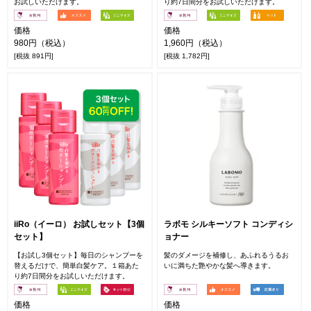
お試しいただけます。
り約7日間分をお試しいただけます。
価格
価格
980円（税込）
1,960円（税込）
[税抜 891円]
[税抜 1,782円]
iiRo（イーロ） お試しセット【3個
ラボモ シルキーソフト コンディシ
セット】
ョナー
【お試し3個セット】毎日のシャンプーを
髪のダメージを補修し、あふれるうるお
替えるだけで、簡単白髪ケア。１箱あた
いに満ちた艶やかな髪へ導きます。
り約7日間分をお試しいただけます。
価格
価格