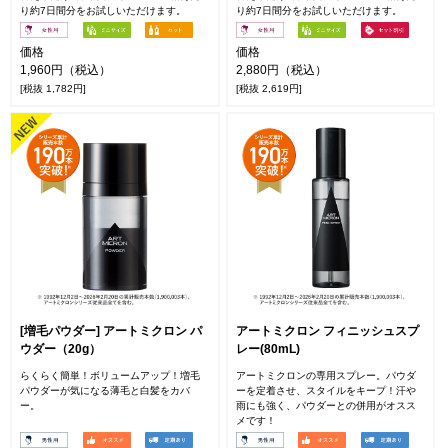
り約7日間分をお試しいただけます。
り約7日間分をお試しいただけます。
価格
価格
1,960円（税込）
2,880円（税込）
[税抜 1,782円]
[税抜 2,619円]
[増毛パウダー] アートミクロン パ
アートミクロン フィニッシュスプ
ウダー（20g）
レー(80mL)
らくらく簡単！ボリュームアップ！増毛
アートミクロンの専用スプレー。パウダ
パウダーが気になる薄毛と白髪をカバ
ーを定着させ、スタイルをキープ！汗や
ー。
雨にも強く、パウダーとの併用がオスス
メです！