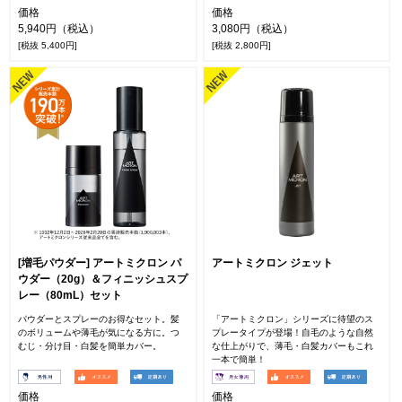
価格
価格
5,940円（税込）
3,080円（税込）
[税抜 5,400円]
[税抜 2,800円]
[増毛パウダー] アートミクロン パ
アートミクロン ジェット
ウダー（20g）＆フィニッシュスプ
レー（80mL）セット
パウダーとスプレーのお得なセット。髪
「アートミクロン」シリーズに待望のス
のボリュームや薄毛が気になる方に。つ
プレータイプが登場！自毛のような自然
むじ・分け目・白髪を簡単カバー。
な仕上がりで、薄毛・白髪カバーもこれ
一本で簡単！
価格
価格