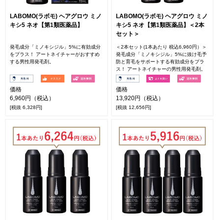
LABOMO(ラボモ) ヘアグロウ ミノ
LABOMO(ラボモ) ヘアグロウ ミノ
キシ5 ネオ【第1類医薬品】
キシ5 ネオ【第1類医薬品】＜2本
セット＞
発毛成分「ミノキシジル」5%に有効成分
＜2本セット(1本あたり 税込6,960円）＞
をプラス！ アートネイチャーがおすすめ
発毛成分「ミノキシジル」5%に抜け毛予
する男性用発毛剤。
防と育毛をサポートする有効成分をプラ
ス！ アートネイチャーの男性用発毛剤。
価格
価格
6,960円（税込）
13,920円（税込）
[税抜 6,328円]
[税抜 12,656円]