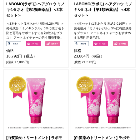
LABOMO(ラボモ) ヘアグロウ ミノ
LABOMO(ラボモ) ヘアグロウ ミノ
キシ5 ネオ【第1類医薬品】＜3本
キシ5 ネオ【第1類医薬品】＜4本
セット＞
セット＞
＜3本セット(1本あたり 税込6,264円）＞
＜4本セット(1本あたり 税込5,916円）＞
発毛成分「ミノキシジル」5%に抜け毛予
発毛成分「ミノキシジル」5%に有効成分
防と育毛をサポートする有効成分をプラ
をプラス！ アートネイチャーがおすすめ
ス！ アートネイチャーの男性用発毛剤。
する男性用発毛剤。
価格
価格
18,792円（税込）
23,664円（税込）
[税抜 17,085円]
[税抜 21,512円]
[白髪染めトリートメント] ラボモ
[白髪染めトリートメント] ラボモ