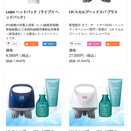
Laips ヘッドパック（ライプス ヘ
LH スカルプヘッドスパ プラス
ッドパック）
iPS細胞の培養上清液（ヒト(線維芽細胞/
家電批評 オブ・ザ・イヤー2020＜ヘッド
単核細胞)人工多能性細胞培養順化培養液
マッサージャー部門＞受賞の「LH スカル
（保湿成分））を配合したトリートメン
プヘッドスパ」がリニューアル
トです。
価格
価格
8,580円（税込）
27,500円（税込）
[税抜 7,800円]
[税抜 25,000円]