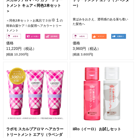
スカルプアロマ ヘアカラートリー
トリートメント エアリ（ラベンダ
トメント キュア＜同色3本セット
ー）
＞
※１
黄ばみをおさえ、透明感のある落ち着い
＜同色3本セット＞お風呂で３分
の
た髪色へ
簡単白髪ケア！白髪用ヘアカラートリー
トメント
価格
価格
11,220円（税込）
3,960円（税込）
[税抜 10,200円]
[税抜 3,600円]
ラボモ スカルプアロマ ヘアカラー
iiRo（イーロ） お試しセット
トリートメント エアリ（ラベンダ