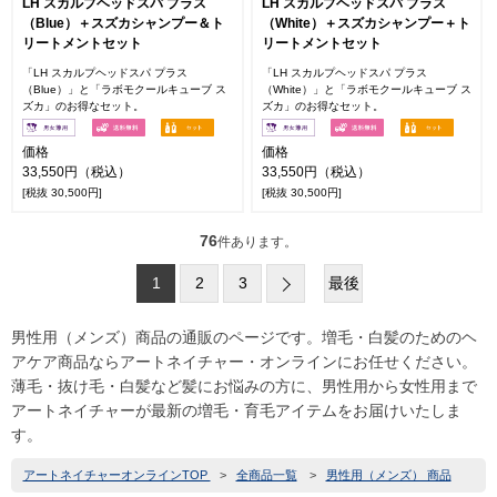
LH スカルプヘッドスパ プラス
LH スカルプヘッドスパ プラス
（Blue）＋スズカシャンプー＆ト
（White）＋スズカシャンプー＋ト
リートメントセット
リートメントセット
「LH スカルプヘッドスパ プラス
「LH スカルプヘッドスパ プラス
（Blue）」と「ラボモクールキューブ ス
（White）」と「ラボモクールキューブ ス
ズカ」のお得なセット。
ズカ」のお得なセット。
価格
価格
33,550円（税込）
33,550円（税込）
[税抜 30,500円]
[税抜 30,500円]
76
件あります。
1
2
3
最後
男性用（メンズ）商品の通販のページです。増毛・白髪のためのヘ
アケア商品ならアートネイチャー・オンラインにお任せください。
薄毛・抜け毛・白髪など髪にお悩みの方に、男性用から女性用まで
アートネイチャーが最新の増毛・育毛アイテムをお届けいたしま
す。
アートネイチャーオンラインTOP
>
全商品一覧
>
男性用（メンズ） 商品