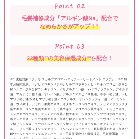
毛髪補修成分「アルギン酸Na」配合で
なめらかさがアップ！
※1
33種類
の美容保湿成分
を配合！
※2
※3
※1 比較対象『ラボモ スカルプアロマ ヘアカラートリートメント アクア』 ※2 加
水分解卵殻膜、（ジヒドロキシメチルシリルプロポキシ）ヒドロキシプロピル加水分
解シルク、加水分解コンキオリン、ポリグルタミン酸、γ -ドコサラクトン、アボカド
油、マカデミア種子油、オレイン酸、アルガニアスピノサ核油、ホホバ種子油、（ヒ
マワリ種子油/水添ヒマワリ種子油）エステルズ、オレンジラフィー油、アーモンド
油、ウメ果汁、アセロラ果実エキス、オタネニンジン根エキス、メリアアザジラクタ
葉エキス、リンゴ果実エキス、モモ葉エキス、アロエベラ葉エキス、チンピエキス、
シャクヤク根エキス、ゲンチアナ根茎／根エキス、シスタンチェツブロサ根エキス、
ボタンエキス、ムラサキ根エキス、加水分解ダイズタンパク、ジラウロイルグルタミ
ン酸リシンＮａ、ラウロイルグルタミン酸ジ（フィトステリル／オクチルドデシ
ル）、リンゴ酸ジイソステアリル、イソペンチルジオール、真珠母貝エキス、加水分
解ウールキューティクルタンパク ※3 美容保湿成分：保湿成分、毛髪保護剤、エモ
リエント成分、へアコンディショニング成分