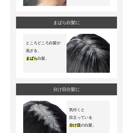
まばら白髪に
ところどころ白髪が
混ざる、
まばら
白髪。
分け目白髪に
気付くと
目立っている
分け目
の白髪。