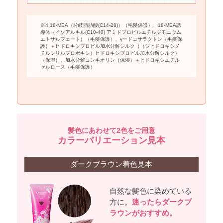
※4 18-MEA（分岐脂肪酸(C14-28)）（毛髪保護）、18-MEA誘
導体（イソアルキル(C10-40) アミドプロピルエチルジモニウム
エトサルフェート）（毛髪保護）、γードコサラクトン（毛髪保
護）＋ヒドロキシプロピル加水分解シルク（（ジヒドロキシメ
チルシリルプロポキシ）ヒドロキシプロピル加水分解シルク）
（保湿）、加水分解コンキオリン（保湿）＋ヒドロキシエチル
セルロース（毛髪保護）
髪色にあわせて2色をご用意
カラーバリエーション見本
ダークブラウン着色見本
自然な髪色に染めている
方に。
迷ったらダークブ
ラウンがおすすめ。