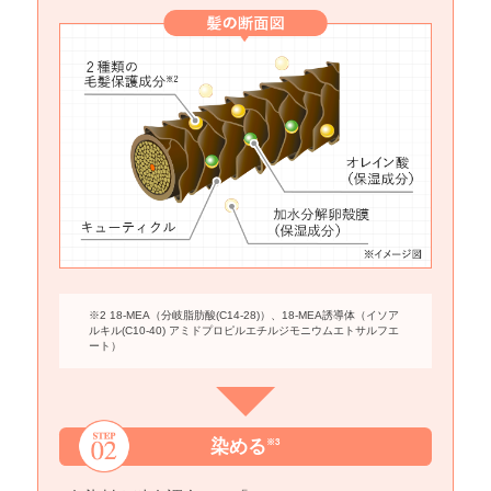
※2 18-MEA（分岐脂肪酸(C14-28)）、18-MEA誘導体（イソア
ルキル(C10-40) アミドプロピルエチルジモニウムエトサルフエ
ート）
染める
※3