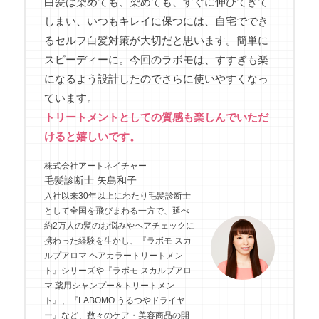
白髪は染めても、染めても、すぐに伸びてきて
しまい、いつもキレイに保つには、自宅ででき
るセルフ白髪対策が大切だと思います。簡単に
スピーディーに。今回のラボモは、すすぎも楽
になるよう設計したのでさらに使いやすくなっ
ています。
トリートメントとしての質感も楽しんでいただ
けると嬉しいです。
株式会社アートネイチャー
毛髪診断士 矢島和子
入社以来30年以上にわたり毛髪診断士
として全国を飛びまわる一方で、延べ
約2万人の髪のお悩みやヘアチェックに
携わった経験を生かし、『ラボモ スカ
ルプアロマ ヘアカラートリートメン
ト』シリーズや『ラボモ スカルプアロ
マ 薬用シャンプー＆トリートメン
ト』、『LABOMO うるつやドライヤ
ー』など、数々のケア・美容商品の開