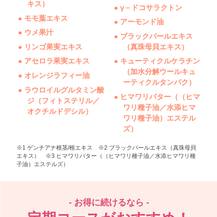
キス）
● γ－ドコサラクトン
● モモ葉エキス
● アーモンド油
● ウメ果汁
● ブラックパールエキス
● リンゴ果実エキス
（真珠母貝エキス）
● アセロラ果実エキス
● キューティクルケラチン
（加水分解ウールキュ
● オレンジラフィー油
ーティクルタンパク）
● ラウロイルグルタミン酸
● ヒマワリバター（（ヒマ
ジ（フィトステリル／
ワリ種子油／水添ヒマ
オクチルドデシル）
ワリ種子油）エステル
ズ）
※1 ゲンチアナ根茎/根エキス ※2 ブラックパールエキス（真珠母貝
エキス） ※3 ヒマワリバター（（ヒマワリ種子油／水添ヒマワリ種
子油）エステルズ）
- お得に続けるなら -