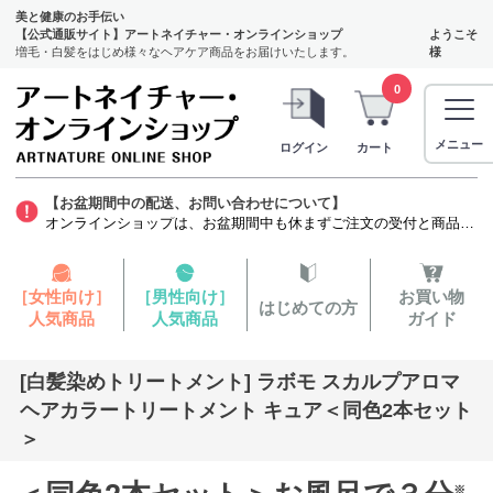
美と健康のお手伝い
【公式通販サイト】アートネイチャー・オンラインショップ
ようこそ
増毛・白髪をはじめ様々なヘアケア商品をお届けいたします。
様
0
メニュー
ログイン
カート
【お盆期間中の配送、お問い合わせについて】
オンラインショップは、お盆期間中も休まずご注文の受付と商品の発送をいたします。ただし、発毛剤（第1類医薬品）に関しましては、質問票を確認する薬剤師がお休みをいただくため商品のお申し込みから発送までお時間を要します。お客様には大変ご迷惑をお掛けいたしますが、よろしくお願い申し上げます。
［女性向け］
［男性向け］
お買い物
はじめての方
人気商品
人気商品
ガイド
[白髪染めトリートメント] ラボモ スカルプアロマ
ヘアカラートリートメント キュア＜同色2本セット
＞
※