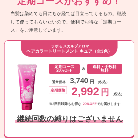
定期コースがおすすめ！
白髪は染めても日にちが経てば目立ってくるもの。継続
して使ってもらいたいので、便利でお得な「定期コー
ス」をご用意しています。
ラボモ スカルプアロマ
ヘアカラートリートメント キュア（全3色）
定期コース
送料・手数料
＆
20%OFF
無料
3,740
円
通常価格
（税込）
2,992
円
定期価格
（税込）
※2回目以降もお得な
20%OFF
でお届けします
継続回数の縛りはございません