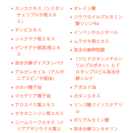
● カンカエキス（シスタン
● オレイン酸
チェツブロサ根エキ
● ジラウロイルグルタミン
ス）
酸リシンNa
● チンピエキス
● イソペンチルジオール
● シャクヤク根エキス
● ムラサキ根エキス
● ゲンチアナ根茎/根エキ
● 加水分解卵殻膜
ス
● （ジヒドロキシメチルシ
● 加水分解ダイズタンパク
リルプロポキシ）ヒド
● アルガンオイル（アルガ
ロキシプロピル加水分
ニアスピノサ核油）
解シルク
● ホホバ種子油
● アボカド油
● マカデミア種子油
● ボタンエキス
● アロエベラ葉エキス
● リンゴ酸ジイソステアリ
ル
● オタネニンジン根エキス
● ポリグルタミン酸
● ニームリーフエキス（メ
リアアザジラクタ葉エ
● 加水分解コンキオリン