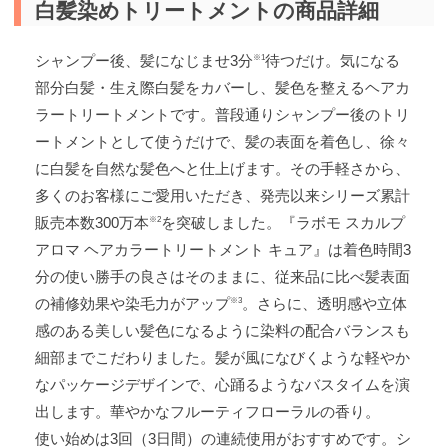
白髪染めトリートメントの商品詳細
シャンプー後、髪になじませ3分
待つだけ。気になる
※1
部分白髪・生え際白髪をカバーし、髪色を整えるヘアカ
ラートリートメントです。普段通りシャンプー後のトリ
ートメントとして使うだけで、髪の表面を着色し、徐々
に白髪を自然な髪色へと仕上げます。その手軽さから、
多くのお客様にご愛用いただき、発売以来シリーズ累計
販売本数300万本
を突破しました。『ラボモ スカルプ
※2
アロマ ヘアカラートリートメント キュア』は着色時間3
分の使い勝手の良さはそのままに、従来品に比べ髪表面
の補修効果や染毛力がアップ
。さらに、透明感や立体
※3
感のある美しい髪色になるように染料の配合バランスも
細部までこだわりました。髪が風になびくような軽やか
なパッケージデザインで、心踊るようなバスタイムを演
出します。華やかなフルーティフローラルの香り。
使い始めは3回（3日間）の連続使用がおすすめです。シ