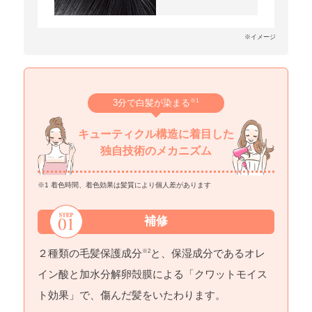
※イメージ
※1
3分で白髪が染まる
キューティクル構造に着目した
独自技術のメカニズム
※1 着色時間、着色効果は髪質により個人差があります
補修
２種類の毛髪保護成分
と、保湿成分であるオレ
※2
イン酸と加水分解卵殻膜による「クワットモイス
ト効果」で、傷んだ髪をいたわります。