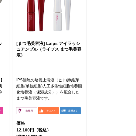
ッ
[まつ毛美容液] Laips アイラッシ
ュアンプル（ライプス まつ毛美容
液）
得】
iPS細胞の培養上清液（ヒト(線維芽
肌
細胞/単核細胞)人工多能性細胞培養順
抑
化培養液（保湿成分））を配合した
まつ毛美容液です。
価格
12,100円（税込）