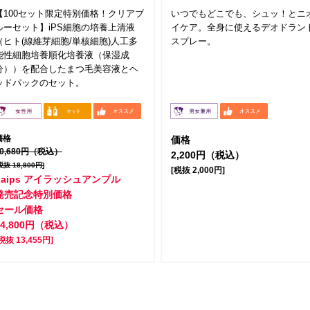
【100セット限定特別価格！クリアブ
いつでもどこでも、シュッ！とニ
ルーセット】iPS細胞の培養上清液
イケア。全身に使えるデオドラン
（ヒト(線維芽細胞/単核細胞)人工多
スプレー。
能性細胞培養順化培養液（保湿成
分））を配合したまつ毛美容液とヘ
ッドパックのセット。
価格
価格
20,680円（税込）
2,200円（税込）
税抜 18,800円]
[税抜 2,000円]
Laips アイラッシュアンプル
発売記念特別価格
セール価格
14,800円（税込）
税抜 13,455円]