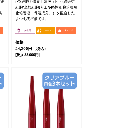
核細
iPS細胞の培養上清液（ヒト(線維芽
細胞/単核細胞)人工多能性細胞培養順
美
化培養液（保湿成分））を配合した
まつ毛美容液です。
価格
24,200円（税込）
[税抜 22,000円]