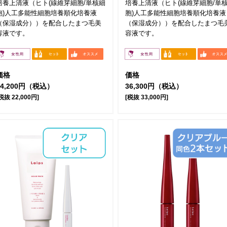
培養上清液（ヒト(線維芽細胞/単核細
培養上清液（ヒト(線維芽細胞/単
胞)人工多能性細胞培養順化培養液
胞)人工多能性細胞培養順化培養液
（保湿成分））を配合したまつ毛美
（保湿成分））を配合したまつ毛
容液です。
容液です。
価格
価格
24,200円（税込）
36,300円（税込）
税抜 22,000円]
[税抜 33,000円]