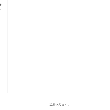
オ
ト
11件あります。