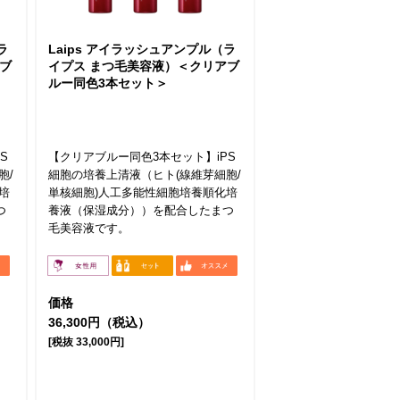
ラ
Laips アイラッシュアンプル（ラ
ブ
イプス まつ毛美容液）＜クリアブ
ルー同色3本セット＞
S
【クリアブルー同色3本セット】iPS
胞/
細胞の培養上清液（ヒト(線維芽細胞/
培
単核細胞)人工多能性細胞培養順化培
つ
養液（保湿成分））を配合したまつ
毛美容液です。
価格
36,300円（税込）
[税抜 33,000円]