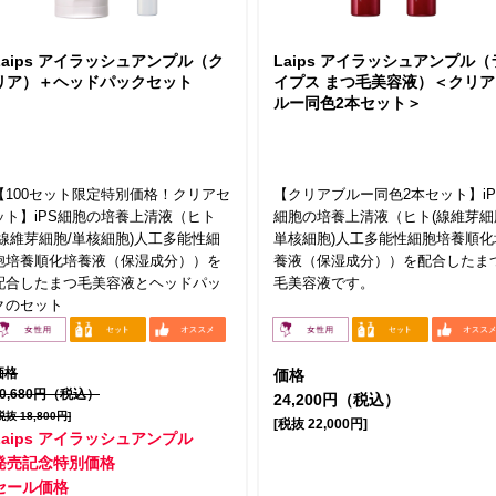
Laips アイラッシュアンプル（ク
Laips アイラッシュアンプル（
リア）＋ヘッドパックセット
イプス まつ毛美容液）＜クリア
ルー同色2本セット＞
【100セット限定特別価格！クリアセ
【クリアブルー同色2本セット】iP
ット】iPS細胞の培養上清液（ヒト
細胞の培養上清液（ヒト(線維芽細
(線維芽細胞/単核細胞)人工多能性細
単核細胞)人工多能性細胞培養順化
胞培養順化培養液（保湿成分））を
養液（保湿成分））を配合したま
配合したまつ毛美容液とヘッドパッ
毛美容液です。
クのセット
価格
価格
20,680円（税込）
24,200円（税込）
税抜 18,800円]
[税抜 22,000円]
Laips アイラッシュアンプル
発売記念特別価格
セール価格