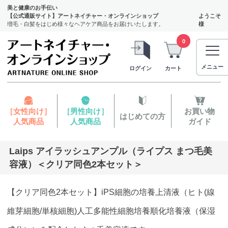
美と健康のお手伝い
【公式通販サイト】アートネイチャー・オンラインショップ
ようこそ
増毛・白髪をはじめ様々なヘアケア商品をお届けいたします。
様
0
メニュー
ログイン
カート
［女性向け］
［男性向け］
お買い物
はじめての方
人気商品
人気商品
ガイド
Laips アイラッシュアンプル（ライプス まつ毛美
容液）＜クリア同色2本セット＞
【クリア同色2本セット】iPS細胞の培養上清液（ヒト(線
維芽細胞/単核細胞)人工多能性細胞培養順化培養液（保湿