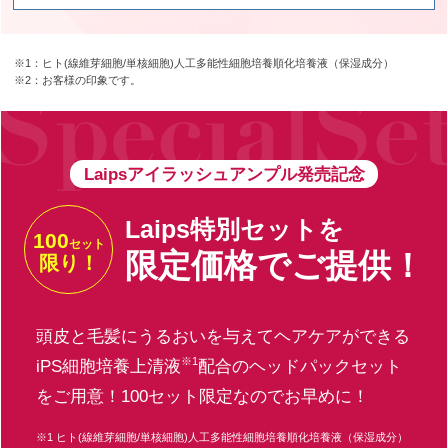
※1：ヒト(線維芽細胞/単核細胞)人工多能性細胞培養順化培養液（保湿成分）
※2：お客様の印象です。
Laipsアイラッシュアンプル発売記念
Laips特別セットを
100
セット
限定価格でご提供！
限り！
頭皮と毛髪にうるおいを与えてヘアケアができる
※1
iPS細胞培養上清液
配合のヘッドパックセット
をご用意！100セット限定なのでお早めに！
※1 ヒト(線維芽細胞/単核細胞)人工多能性細胞培養順化培養液（保湿成分）