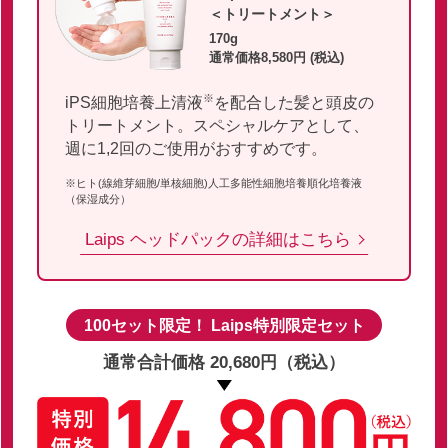
＜トリートメント＞
170g
通常価格8,580円 (税込)
※
iPS細胞培養上清液
を配合した髪と頭皮の
トリートメント。スペシャルケアとして、
週に1,2回のご使用がおすすめです。
※ヒト(線維芽細胞/単核細胞)人工多能性細胞培養順化培養液
（保湿成分）
Laips ヘッドパックの詳細はこちら
100セット限定！ Laips特別限定セット
通常合計価格 20,680円（税込）