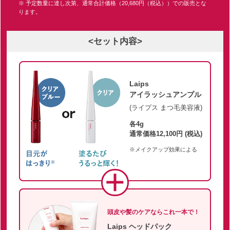
※ 予定数量に達し次第、通常合計価格（20,680円（税込））での販売とな
ります。
<セット内容>
Laips
アイラッシュアンプル
(ライプス まつ毛美容液)
各4g
通常価格12,100円 (税込)
※メイクアップ効果による
頭皮や髪のケアならこれ一本で！
Laips ヘッドパック