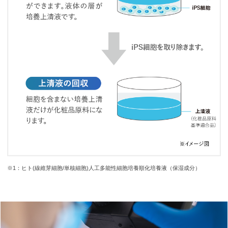
※1：ヒト(線維芽細胞/単核細胞)人工多能性細胞培養順化培養液（保湿成分）