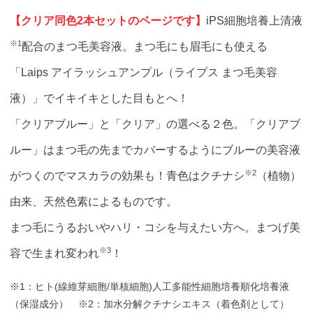
【クリア同色2本セットのページです】
iPS細胞培養上清液
※1
配合のまつ毛美容液。まつ毛にも眉毛にも使える
「Laips アイラッシュアンプル（ライプス まつ毛美容
液）」でイキイキとした目もとへ！
「クリアブルー」と「クリア」の選べる２色。「クリアブ
ルー」はまつ毛の先までカバーするようにブルーの美容液
※2
がつくのでマスカラの効果も！青色はクチナシ
（植物）
由来、天然色素によるものです。
まつ毛にうるおいやハリ・コシを与えたい方へ。まつげ美
※3
容で生まれ変われ
！
※1：ヒト(線維芽細胞/単核細胞)人工多能性細胞培養順化培養液
（保湿成分） ※2：加水分解クチナシエキス（着色剤として）