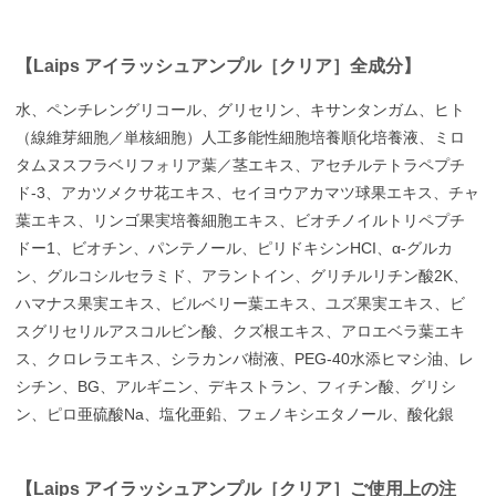
【Laips アイラッシュアンプル［クリア］全成分】
水、ペンチレングリコール、グリセリン、キサンタンガム、ヒト
（線維芽細胞／単核細胞）人工多能性細胞培養順化培養液、ミロ
タムヌスフラベリフォリア葉／茎エキス、アセチルテトラペプチ
ド-3、アカツメクサ花エキス、セイヨウアカマツ球果エキス、チャ
葉エキス、リンゴ果実培養細胞エキス、ビオチノイルトリペプチ
ドー1、ビオチン、パンテノール、ピリドキシンHCI、α-グルカ
ン、グルコシルセラミド、アラントイン、グリチルリチン酸2K、
ハマナス果実エキス、ビルベリー葉エキス、ユズ果実エキス、ビ
スグリセリルアスコルビン酸、クズ根エキス、アロエベラ葉エキ
ス、クロレラエキス、シラカンバ樹液、PEG-40水添ヒマシ油、レ
シチン、BG、アルギニン、デキストラン、フィチン酸、グリシ
ン、ピロ亜硫酸Na、塩化亜鉛、フェノキシエタノール、酸化銀
【Laips アイラッシュアンプル［クリア］ご使用上の注