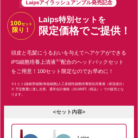
Laipsアイラッシュアンプル発売記念
Laips特別セットを
100
セット
限定価格でご提供！
限り！
頭皮と毛髪にうるおいを与えてヘアケアができる
※1
iPS細胞培養上清液
配合のヘッドパックセット
をご用意！100セット限定なのでお早めに！
※1 ヒト(線維芽細胞/単核細胞)人工多能性細胞培養順化培養液（保湿成分）
※ 予定数量に達し次第、通常合計価格（20,680円（税込））での販売とな
ります。
<セット内容>
Laips