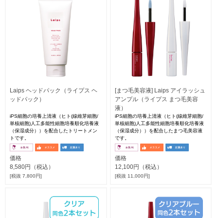
Laips ヘッドパック（ライプス ヘ
[まつ毛美容液] Laips アイラッシュ
ッドパック）
アンプル（ライプス まつ毛美容
液）
iPS細胞の培養上清液（ヒト(線維芽細胞/
iPS細胞の培養上清液（ヒト(線維芽細胞/
単核細胞)人工多能性細胞培養順化培養液
単核細胞)人工多能性細胞培養順化培養液
（保湿成分））を配合したトリートメン
（保湿成分））を配合したまつ毛美容液
トです。
です。
価格
価格
8,580円（税込）
12,100円（税込）
[税抜 7,800円]
[税抜 11,000円]