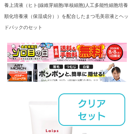
養上清液（ヒト(線維芽細胞/単核細胞)人工多能性細胞培養
順化培養液（保湿成分））を配合したまつ毛美容液とヘッ
ドパックのセット