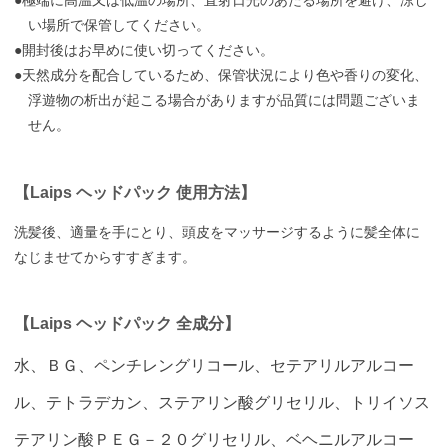
●極端に高温又は低温の場所、直射日光のあたる場所を避け、涼し
い場所で保管してください。
●開封後はお早めに使い切ってください。
●天然成分を配合しているため、保管状況により色や香りの変化、
浮遊物の析出が起こる場合がありますが品質には問題ございま
せん。
【Laips ヘッドパック 使用方法】
洗髪後、適量を手にとり、頭皮をマッサージするように髪全体に
なじませてからすすぎます。
【Laips ヘッドパック 全成分】
水、ＢＧ、ペンチレングリコール、セテアリルアルコー
ル、テトラデカン、ステアリン酸グリセリル、トリイソス
テアリン酸ＰＥＧ－２０グリセリル、ベヘニルアルコー