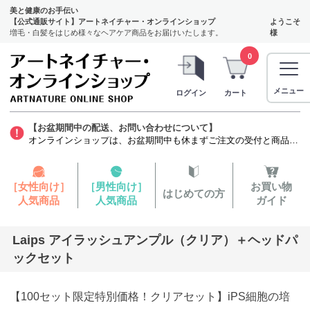
美と健康のお手伝い
【公式通販サイト】アートネイチャー・オンラインショップ
ようこそ
増毛・白髪をはじめ様々なヘアケア商品をお届けいたします。
様
0
メニュー
ログイン
カート
【お盆期間中の配送、お問い合わせについて】
オンラインショップは、お盆期間中も休まずご注文の受付と商品の発送をいたします。ただし、発毛剤（第1類医薬品）に関しましては、質問票を確認する薬剤師がお休みをいただくため商品のお申し込みから発送までお時間を要します。お客様には大変ご迷惑をお掛けいたしますが、よろしくお願い申し上げます。
［女性向け］
［男性向け］
お買い物
はじめての方
人気商品
人気商品
ガイド
Laips アイラッシュアンプル（クリア）＋ヘッドパ
ックセット
【100セット限定特別価格！クリアセット】iPS細胞の培