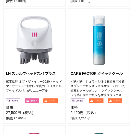
[税抜 1,500円]
[税抜 1,000円]
LH スカルプヘッドスパ プラス
CARE FACTOR クイッククール
家電批評 オブ・ザ・イヤー2020＜ヘッド
パチパチ・ジュワッと弾ける頭皮用冷感
マッサージャー部門＞受賞の「LH スカル
スプレーで頭皮スッキリ爽快！ ほてった
プヘッドスパ」がリニューアル
頭皮をクールダウン！ クイッククール
（冷感）作用で頭皮を爽快リラックス。
価格
価格
27,500円（税込）
2,420円（税込）
[税抜 25,000円]
[税抜 2,200円]