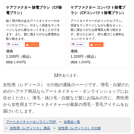
ケアファクター 除電ブラシ（CF除
ケアファクター コンパクト除電ブ
電ブラシ）
ラシ（CFコンパクト除電ブラシ）
細く弾力性のあるアートネイチャーのオ
アートネイチャーのオリジナルブラシ。
リジナルブラシ。やさしく頭皮をマッサ
頭皮をマッサージしながら髪をセット。
ージしながら髪をセットすることができ
髪に溜まりがちな静電気も取り除きま
ます。また、髪に溜まりがちな静電気を
す。折りたためて、持ち運びにも便利な
取り除きます。
コンパクトタイプ。
価格
価格
1,100円（税込）
1,320円（税込）
[税抜 1,000円]
[税抜 1,200円]
12
件あります。
女性用（レディース） その他の通販のページです。増毛・白髪のた
めのヘアケア商品ならアートネイチャー・オンラインショップにお
任せください。薄毛・抜け毛・白髪など髪にお悩みの方に、男性用
から女性用までアートネイチャーが最新の増毛・育毛アイテムをお
届けいたします。
アートネイチャーオンラインTOP
>
全商品一覧
>
女性用（レディース） 商品
>
女性用（レディース）その他