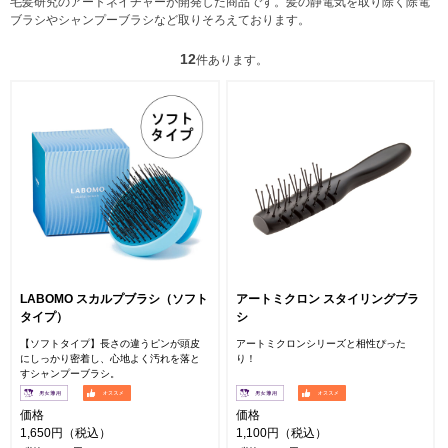
毛髪研究のアートネイチャーが開発した商品です。髪の静電気を取り除く除電
ブラシやシャンプーブラシなど取りそろえております。
12
件あります。
LABOMO スカルプブラシ（ソフト
アートミクロン スタイリングブラ
タイプ）
シ
【ソフトタイプ】長さの違うピンが頭皮
アートミクロンシリーズと相性ぴった
にしっかり密着し、心地よく汚れを落と
り！
すシャンプーブラシ。
価格
価格
1,650円（税込）
1,100円（税込）