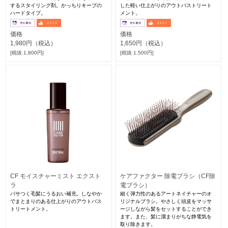
するスタイリング剤。かっちりキープの
した軽い仕上がりのアウトバストリート
ハードタイプ。
メント。
価格
価格
1,980円（税込）
1,650円（税込）
[税抜 1,800円]
[税抜 1,500円]
CF モイスチャーミスト エクスト
ケアファクター 除電ブラシ（CF除
ラ
電ブラシ）
パサつく毛髪にうるおい補充。しなやか
細く弾力性のあるアートネイチャーのオ
でまとまりのある仕上がりのアウトバス
リジナルブラシ。やさしく頭皮をマッサ
トリートメント。
ージしながら髪をセットすることができ
ます。また、髪に溜まりがちな静電気を
取り除きます。