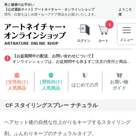
美と健康のお手伝い
【公式通販サイト】アートネイチャー・オンラインショップ
ようこそ
増毛・白髪をはじめ様々なヘアケア商品をお届けいたします。
様
0
メニュー
ログイン
カート
【お盆期間中の配送、お問い合わせについて】
オンラインショップは、お盆期間中も休まずご注文の受付と商品の発送をいたします。ただし、発毛剤（第1類医薬品）に関しましては、質問票を確認する薬剤師がお休みをいただくため商品のお申し込みから発送までお時間を要します。お客様には大変ご迷惑をお掛けいたしますが、よろしくお願い申し上げます。
［女性向け］
［男性向け］
お買い物
はじめての方
人気商品
人気商品
ガイド
CF スタイリングスプレー ナチュラル
ヘアセット後の自然な仕上がりをキープするスタイリング
剤。ふんわりキープのナチュラルタイプ。