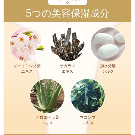
る
5
つの美容保湿成分
サガラメ
ソメイヨシノ葉
加水分解
エキス
エキス
シルク
アロエベラ葉
マコンブ
エキス
エキス