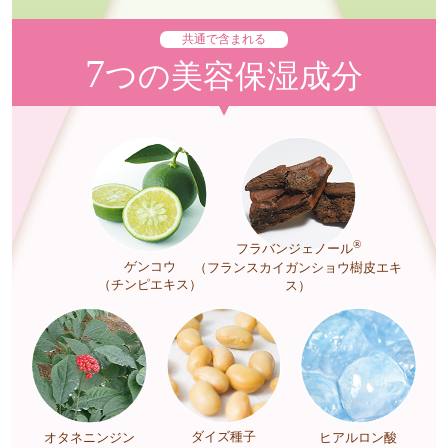
共通で含まれる
7
つの美容保湿成分
®
フラバンジェノール
ゲンコウ
（フランスカイガンショウ樹皮エキ
（チンピエキス）
ス）
ダイズ種子
オタネニンジン
ヒアルロン酸