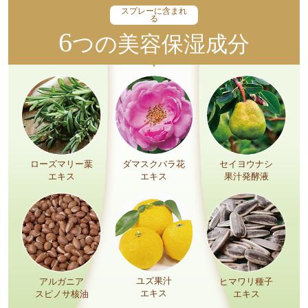
スプレーに含まれ
る
6
つの美容保湿成分
ダマスクバラ花
ローズマリー葉
セイヨウナシ
エキス
エキス
果汁発酵液
ユズ果汁
アルガニア
ヒマワリ種子
エキス
スピノサ核油
エキス