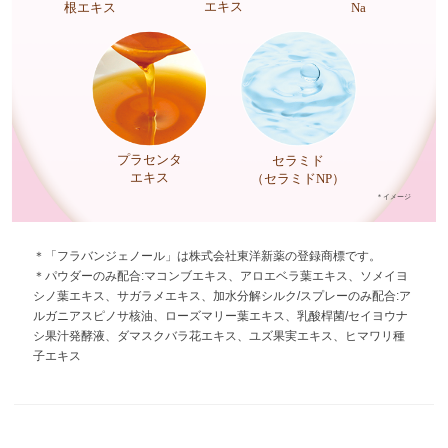
エキス
根エキス
Na
プラセンタ
セラミド
エキス
（セラミドNP）
＊イメージ
＊「フラバンジェノール」は株式会社東洋新薬の登録商標です。
＊パウダーのみ配合:マコンブエキス、アロエベラ葉エキス、ソメイヨ
シノ葉エキス、サガラメエキス、加水分解シルク/スプレーのみ配合:ア
ルガニアスピノサ核油、ローズマリー葉エキス、乳酸桿菌/セイヨウナ
シ果汁発酵液、ダマスクバラ花エキス、ユズ果実エキス、ヒマワリ種
子エキス