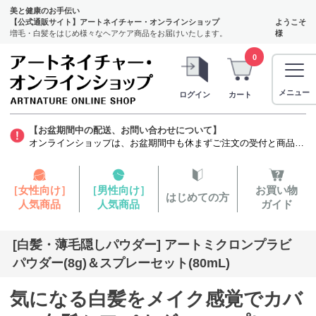
美と健康のお手伝い
【公式通販サイト】アートネイチャー・オンラインショップ
ようこそ
増毛・白髪をはじめ様々なヘアケア商品をお届けいたします。
様
0
メニュー
ログイン
カート
【お盆期間中の配送、お問い合わせについて】
オンラインショップは、お盆期間中も休まずご注文の受付と商品の発送をいたします。ただし、発毛剤（第1類医薬品）に関しましては、質問票を確認する薬剤師がお休みをいただくため商品のお申し込みから発送までお時間を要します。お客様には大変ご迷惑をお掛けいたしますが、よろしくお願い申し上げます。
［女性向け］
［男性向け］
お買い物
はじめての方
人気商品
人気商品
ガイド
[白髪・薄毛隠しパウダー] アートミクロンプラビ
パウダー(8g)＆スプレーセット(80mL)
気になる白髪をメイク感覚でカバ