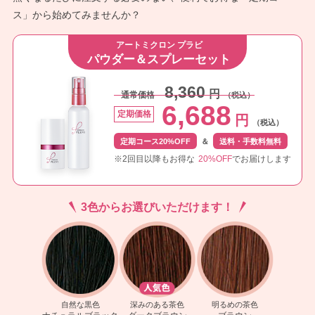
ス」から始めてみませんか？
アートミクロン プラビ
パウダー＆スプレーセット
8,360
円
通常価格
（税込）
6,688
定期価格
円
（税込）
定期コース20%OFF
＆
送料・手数料無料
※2回目以降もお得な
20%OFF
でお届けします
3色からお選びいただけます！
自然な黒色
深みのある茶色
明るめの茶色