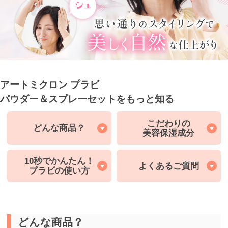
アートミクロン プラビ
パウダー＆スプレーセットをもっと知る
こだわりの
どんな商品？
美容保湿成分
10秒でかんたん！
よくあるご質問
プラビの使い方
どんな商品？