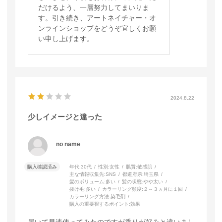
だけるよう、一層努力してまいりま
す。引き続き、アートネイチャー・オ
ンラインショップをどうぞ宜しくお願
い申し上げます。
2024.8.22
少しイメージと違った
no name
購入確認済み
年代:
30代
性別:
女性
肌質:
敏感肌
主な情報収集先:
SNS
都道府県:
埼玉県
髪のボリューム:
多い
髪の状態:
やや太い
抜け毛:
多い
カラーリング頻度:
２～３ヵ月に１回
カラーリング方法:
染毛剤
購入の重要視するポイント:
効果