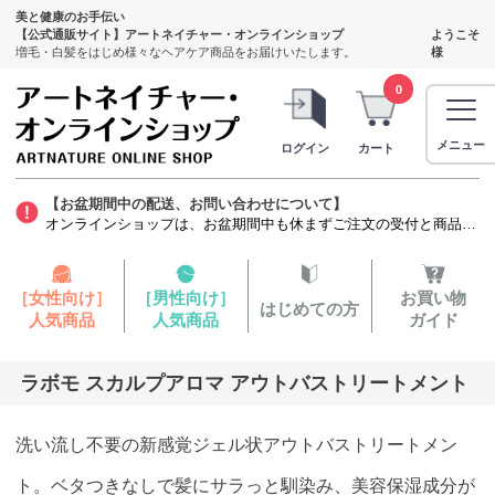
美と健康のお手伝い
【公式通販サイト】アートネイチャー・オンラインショップ
ようこそ
増毛・白髪をはじめ様々なヘアケア商品をお届けいたします。
様
0
メニュー
ログイン
カート
【お盆期間中の配送、お問い合わせについて】
オンラインショップは、お盆期間中も休まずご注文の受付と商品の発送をいたします。ただし、発毛剤（第1類医薬品）に関しましては、質問票を確認する薬剤師がお休みをいただくため商品のお申し込みから発送までお時間を要します。お客様には大変ご迷惑をお掛けいたしますが、よろしくお願い申し上げます。
［女性向け］
［男性向け］
お買い物
はじめての方
人気商品
人気商品
ガイド
ラボモ スカルプアロマ アウトバストリートメント
洗い流し不要の新感覚ジェル状アウトバストリートメン
ト。ベタつきなしで髪にサラっと馴染み、美容保湿成分が