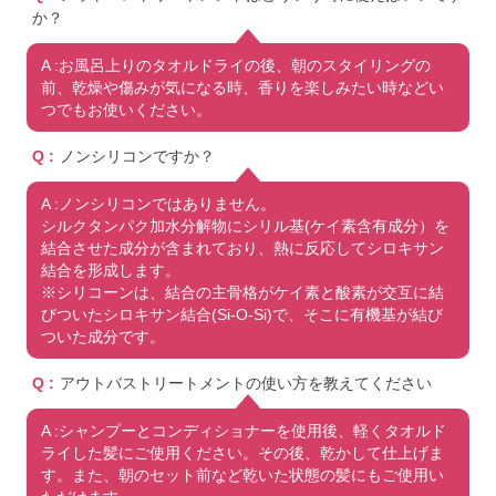
か？
A :お風呂上りのタオルドライの後、朝のスタイリングの
前、乾燥や傷みが気になる時、香りを楽しみたい時などい
つでもお使いください。
Q :
ノンシリコンですか？
A :ノンシリコンではありません。
シルクタンパク加水分解物にシリル基(ケイ素含有成分）を
結合させた成分が含まれており、熱に反応してシロキサン
結合を形成します。
※シリコーンは、結合の主骨格がケイ素と酸素が交互に結
びついたシロキサン結合(Si-O-Si)で、そこに有機基が結び
ついた成分です。
Q :
アウトバストリートメントの使い方を教えてください
A :シャンプーとコンディショナーを使用後、軽くタオルド
ライした髪にご使用ください。その後、乾かして仕上げま
す。また、朝のセット前など乾いた状態の髪にもご使用い