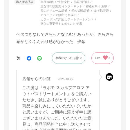
購入確認済み
年代:
60代
性別:
女性
肌質:
混合肌
主な情報収集先:
インターネット
都道府県:
千葉県
髪のボリューム:
普通
髪の状態:
普通
抜け毛:
普通
カラーリング頻度:
それ以下
カラーリング方法:
カラートリートメント
購入の重要視するポイント:
効果
ベタつきなしでさらっとなじむとあったが、さらさら
感がなくふんわり感がなかった、残念
参考になった
2
Like!
2
店舗からの回答
2025.10.29
この度は『ラボモ スカルプアロマ ア
ウトバストリートメント』をご購入い
ただき、誠にありがとうございます。
商品を楽しみにしていただいていたか
と思いますが、ご期待に添えず申し訳
ございませんでした。いただいたご意
見は、商品開発担当に申し送りさせて