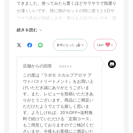
てきました。使ってみたら驚くほどサラサラで指通り
が凄くいいです。特に朝のセットの時に使うと1日サ
ラサラ具合が持続します。香りも上品でいいです。思
わず、検索して購入しました。これからの梅雨時期と
続きを読む
ても活躍してくれそうで楽しみです。
参考になった
4
Like!
4
店舗からの回答
2025.6.4
この度は『ラボモ スカルプアロマ ア
ウトバストリートメント』をお買い上
げいただき誠にありがとうございま
す。また、レビューを投稿いただきあ
りがとうございます。商品にご満足い
ただけたようでとても嬉しく思いま
す。よろしければ、20％OFF+送料無
料で続けていただける「定期コース」
もご用意しておりますのでご検討くだ
さいませ。今後もお客様にご満足いた