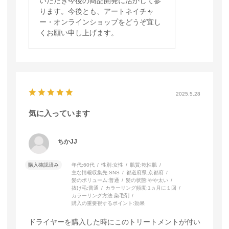
いただき今後の商品開発に活かして参
ります。今後とも、アートネイチャ
ー・オンラインショップをどうぞ宜し
くお願い申し上げます。
2025.5.28
気に入っています
ちかJJ
購入確認済み
年代:
60代
性別:
女性
肌質:
乾性肌
主な情報収集先:
SNS
都道府県:
京都府
髪のボリューム:
普通
髪の状態:
やや太い
抜け毛:
普通
カラーリング頻度:
1ヵ月に１回
カラーリング方法:
染毛剤
購入の重要視するポイント:
効果
ドライヤーを購入した時にこのトリートメントが付い