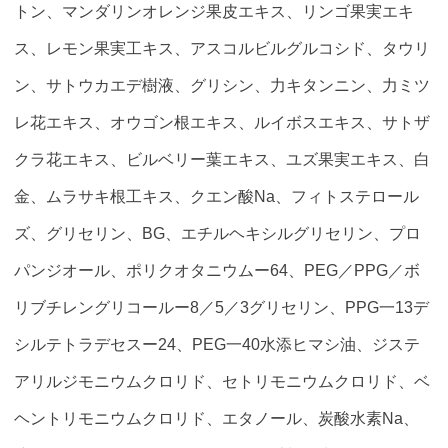
トン、マンダリンオレンジ果皮エキス、リンゴ果実エキ
ス、レモン果実工キス、アスコルビルグルコシド、タウリ
ン、サトウカエデ樹液、グリシン、力キタンニン、力ミツ
レ花エキス、オウゴン根エキス、ルイボスエキス、サトザ
クラ花エキス、ビルベリー葉エキス、ユズ果実エキス、白
金、ムラサキ根工キス、クエン酸Na、フィトステロール
ズ、グリセリン、BG、エチルヘキシルグリセリン、プロ
パンジオール、ポリクオタニウムー64、PEG／PPG／ボ
リブチレングリコールー8／5／3グリセリン、PPG一13デ
シルテトラデセスー24、PEG一40水添ヒマシ油、ジステ
アリルジモニウムクロリド、セトリモニウムクロリド、ベ
ヘントリモニウムクロリド、エタノール、炭酸水素Na、