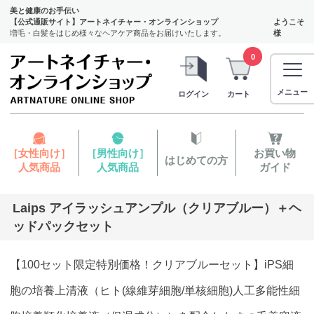
美と健康のお手伝い
【公式通販サイト】アートネイチャー・オンラインショップ
ようこそ
増毛・白髪をはじめ様々なヘアケア商品をお届けいたします。
様
0
メニュー
ログイン
カート
［女性向け］
［男性向け］
お買い物
はじめての方
人気商品
人気商品
ガイド
Laips アイラッシュアンプル（クリアブルー）＋ヘ
ッドパックセット
【100セット限定特別価格！クリアブルーセット】iPS細
胞の培養上清液（ヒト(線維芽細胞/単核細胞)人工多能性細