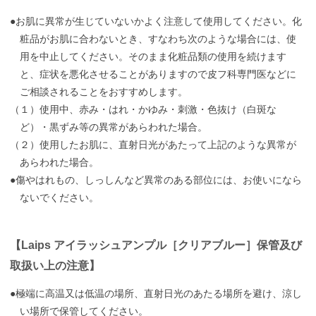
●お肌に異常が生じていないかよく注意して使用してください。化
粧品がお肌に合わないとき、すなわち次のような場合には、使
用を中止してください。そのまま化粧品類の使用を続けます
と、症状を悪化させることがありますので皮フ科専門医などに
ご相談されることをおすすめします。
（１）使用中、赤み・はれ・かゆみ・刺激・色抜け（白斑な
ど）・黒ずみ等の異常があらわれた場合。
（２）使用したお肌に、直射日光があたって上記のような異常が
あらわれた場合。
●傷やはれもの、しっしんなど異常のある部位には、お使いになら
ないでください。
【Laips アイラッシュアンプル［クリアブルー］保管及び
取扱い上の注意】
●極端に高温又は低温の場所、直射日光のあたる場所を避け、涼し
い場所で保管してください。