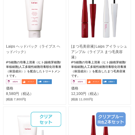
Laips ヘッドパック（ライプス ヘ
[まつ毛美容液] Laips アイラッシュ
ッドパック）
アンプル（ライプス まつ毛美容
液）
iPS細胞の培養上清液（ヒト(線維芽細胞/
iPS細胞の培養上清液（ヒト(線維芽細胞/
単核細胞)人工多能性細胞培養順化培養液
単核細胞)人工多能性細胞培養順化培養液
（保湿成分））を配合したトリートメン
（保湿成分））を配合したまつ毛美容液
トです。
です。
価格
価格
8,580円（税込）
12,100円（税込）
[税抜 7,800円]
[税抜 11,000円]