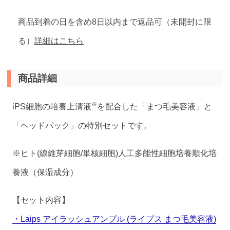
商品到着の日を含め8日以内まで返品可（未開封に限
る）
詳細はこちら
商品詳細
※
iPS細胞の培養上清液
を配合した「まつ毛美容液」と
「ヘッドパック」の特別セットです。
※ヒト(線維芽細胞/単核細胞)人工多能性細胞培養順化培
養液（保湿成分）
【セット内容】
・Laips アイラッシュアンプル (ライプス まつ毛美容液)