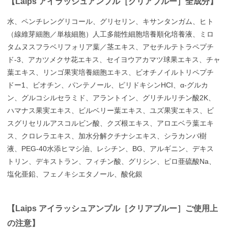
【Laips アイラッシュアンプル［クリアブルー］全成分】
水、ペンチレングリコール、グリセリン、キサンタンガム、ヒト
（線維芽細胞／単核細胞）人工多能性細胞培養順化培養液、ミロ
タムヌスフラベリフォリア葉／茎エキス、アセチルテトラペプチ
ド-3、アカツメクサ花エキス、セイヨウアカマツ球果エキス、チャ
葉エキス、リンゴ果実培養細胞エキス、ビオチノイルトリペプチ
ドー1、ビオチン、パンテノール、ピリドキシンHCI、α-グルカ
ン、グルコシルセラミド、アラントイン、グリチルリチン酸2K、
ハマナス果実エキス、ビルベリー葉エキス、ユズ果実エキス、ビ
スグリセリルアスコルビン酸、クズ根エキス、アロエベラ葉エキ
ス、クロレラエキス、加水分解クチナシエキス、シラカンバ樹
液、PEG-40水添ヒマシ油、レシチン、BG、アルギニン、デキス
トリン、デキストラン、フィチン酸、グリシン、ピロ亜硫酸Na、
塩化亜鉛、フェノキシエタノール、酸化銀
【Laips アイラッシュアンプル［クリアブルー］ご使用上
の注意】