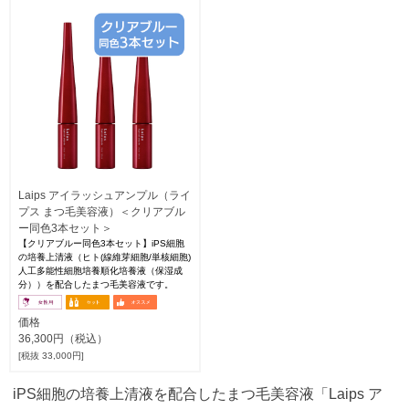
Laips アイラッシュアンプル（ライ
プス まつ毛美容液）＜クリアブル
ー同色3本セット＞
【クリアブルー同色3本セット】iPS細胞
の培養上清液（ヒト(線維芽細胞/単核細胞)
人工多能性細胞培養順化培養液（保湿成
分））を配合したまつ毛美容液です。
価格
36,300円（税込）
[税抜 33,000円]
iPS細胞の培養上清液を配合したまつ毛美容液「Laips ア