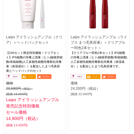
Laips アイラッシュアンプル（クリ
Laips アイラッシュアンプル（ライ
ア）＋ヘッドパックセット
プス まつ毛美容液）＜クリアブル
ー同色2本セット＞
【100セット限定特別価格！クリアセッ
【クリアブルー同色2本セット】iPS細胞
ト】iPS細胞の培養上清液（ヒト(線維芽細
の培養上清液（ヒト(線維芽細胞/単核細胞)
胞/単核細胞)人工多能性細胞培養順化培養
人工多能性細胞培養順化培養液（保湿成
液（保湿成分））を配合したまつ毛美容
分））を配合したまつ毛美容液です。
液とヘッドパックのセット
価格
価格
20,680円
24,200円（税込）
（税込）
[税抜 18,800円]
[税抜 22,000円]
Laips アイラッシュアンプル
発売記念特別価格
セール価格
14,800円（税込）
[税抜 13,455円]