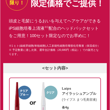
限定価格でご提供！
限り！
頭皮と毛髪にうるおいを与えてヘアケアができる
※1
iPS細胞培養上清液
配合のヘッドパックセット
をご用意！100セット限定なのでお早めに！
※1 ヒト(線維芽細胞/単核細胞)人工多能性細胞培養順化培養液（保湿成分）
※ 予定数量に達し次第、通常合計価格（20,680円（税込））での販売とな
ります。
<セット内容>
Laips
アイラッシュアンプル
(ライプス まつ毛美容液)
各4g