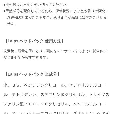
●開封後はお早めに使い切ってください。
●天然成分を配合しているため、保管状況により色や香りの変化、
浮遊物の析出が起こる場合がありますが品質には問題ございま
せん。
【Laips ヘッドパック 使用方法】
洗髪後、適量を手にとり、頭皮をマッサージするように髪全体に
なじませてからすすぎます。
【Laips ヘッドパック 全成分】
水、ＢＧ、ペンチレングリコール、セテアリルアルコー
ル、テトラデカン、ステアリン酸グリセリル、トリイソス
テアリン酸ＰＥＧ－２０グリセリル、ベヘニルアルコー
ル、ステアルトリモニウムクロリド、グリセリン、ベタイ