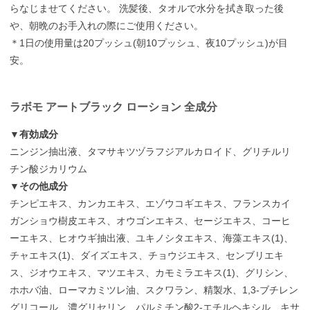
らなじませてください。 洗髪後、タオルで水分を拭き取った後
や、朝晩のお手入れの際にご使用ください。
＊1日の使用量は20プッシュ(朝10プッシュ、夜10プッシュ)が目
安。
ラボモ アートブラック ローション 全成分
▼有効成分
ニンジン抽出液、タマサキツヅラフジアルカロイド、グリチルリ
チン酸ジカリウム
▼その他成分
チンピエキス、カンカエキス、エゾウコギエキス、フランスカイ
ガンショウ樹皮エキス、オウゴンエキス、セージエキス、コーヒ
ーエキス、ヒオウギ抽出液、ユキノシタエキス、海藻エキス(1)、
チャエキス(1)、ダイズエキス、チョウジエキス、センブリエキ
ス、ジオウエキス、マツエキス、カモミラエキス(1)、グリシン、
ホホバ油、ローマカミツレ油、スクワラン、精製水、1,3-ブチレン
グリコール、濃グリセリン、パルミチン酸2-エチルヘキシル、キサ