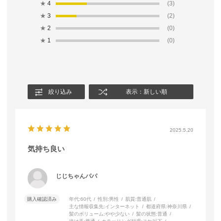
★
4
(3)
★
3
(2)
★
2
(0)
★
1
(0)
絞り込み
表示：新しい順
2025.5.20
気持ち良い
じじちゃんパパ
購入確認済み
年代:
60代
性別:
男性
肌質:
普通肌
主な情報収集先:
インターネット
都道府県:
神奈川県
髪のボリューム:
やや少ない
髪の状態:
普通