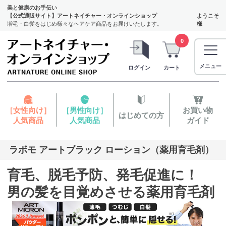
美と健康のお手伝い
【公式通販サイト】アートネイチャー・オンラインショップ
ようこそ
増毛・白髪をはじめ様々なヘアケア商品をお届けいたします。
様
0
メニュー
ログイン
カート
［女性向け］
［男性向け］
お買い物
はじめての方
人気商品
人気商品
ガイド
ラボモ アートブラック ローション（薬用育毛剤）
育毛、脱毛予防、発毛促進に！
男の髪を目覚めさせる薬用育毛剤