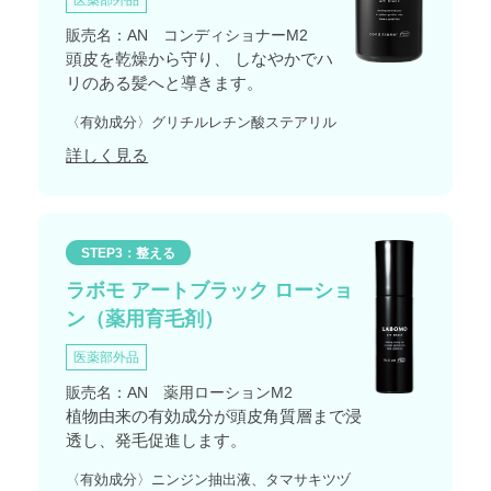
医薬部外品
販売名：AN コンディショナーM2
頭皮を乾燥から守り、 しなやかでハ
リのある髪へと導きます。
〈有効成分〉グリチルレチン酸ステアリル
詳しく見る
STEP3：整える
ラボモ アートブラック ローショ
ン（薬用育毛剤）
医薬部外品
販売名：AN 薬用ローションM2
植物由来の有効成分が頭皮角質層まで浸
透し、発毛促進します。
〈有効成分〉ニンジン抽出液、タマサキツヅ