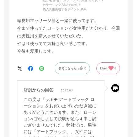
抜け毛:
普通
カラーリング頻度:
それ以下
カラーリング方法:
その他
購入の重要視するポイント:
効果
頭皮用マッサージ器と一緒に使ってます。
今まで使ってたローションが女性用だと分かり、今回
は男性用を購入させていただいた。
やはり使ってて気持ち良い感じです。
今後も愛用します。
参考になった
0
Like!
0
店舗からの回答
2025.6.4
この度は『ラボモ アートブラック ロ
ーション』をお買い上げいただき誠に
ありがとうございます。また、ローシ
ョンに関しまして説明が足らず申し訳
ございませんでした。弊社では、男性
には「アートブラック」、女性には