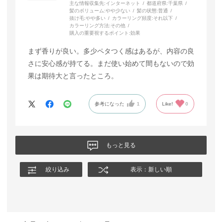
主な情報収集先:
インターネット
都道府県:
千葉県
髪のボリューム:
やや少ない
髪の状態:
普通
抜け毛:
やや多い
カラーリング頻度:
それ以下
カラーリング方法:
その他
購入の重要視するポイント:
効果
まず香りが良い。多少ペタつく感はあるが、内容の良
さに安心感が持てる。まだ使い始めて間もないので効
果は期待大と言ったところ。
参考になった
1
Like!
0
もっと見る
絞り込み
表示：新しい順