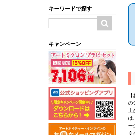
キーワードで探す
キャンペーン
【
の
上
は
ー
※