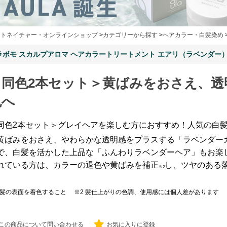
ートネイチャー・オンラインショップ
>
カテゴリーから探す
>
ヘアカラー・白髪染め
ラボモ スカルプアロマ ヘアカラートリートメント エアリ（ラベンダー
＜同色2本セット＞黄ばみをおさえ、透
色へ
同色2本セット＞グレイヘアを楽しむ方におすすめ！人気の白
黄ばみをおさえ、やわらかな透明感をプラスする「ラベンダー
で、白髪を活かした上品な「ふんわりラベンダーヘア」もお楽
れている方は、カラーの退色や黄ばみを補正
し、ツヤのある
※2
 髪の表面を着色すること ※2 髪仕上がりの色調、使用感には個人差があります
この商品について問い合わせる
お気に入りに登録