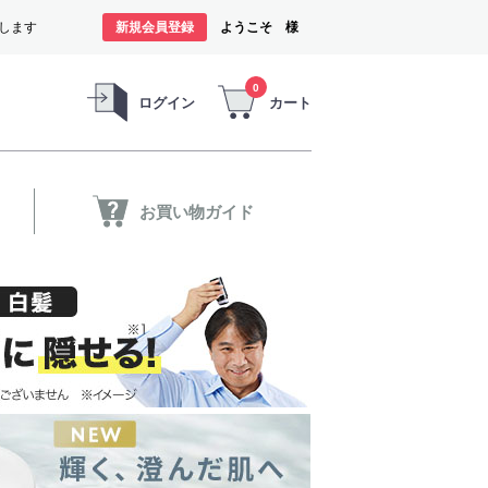
します
新規会員登録
ようこそ 様
0
ログイン
カート
お買い物ガイド