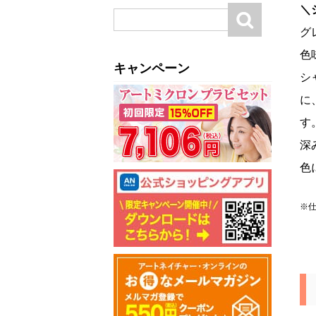
＼
グ
色
キャンペーン
シ
に
す
深
色
※