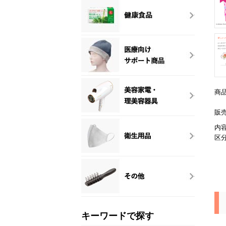
商
販
内
区
キーワードで探す