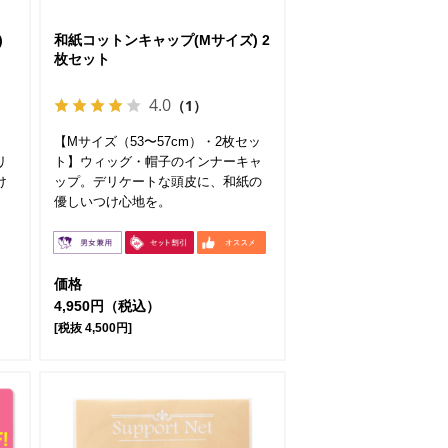
)
和紙コットンキャップ(Mサイズ) 2
枚セット
4.0
（1）
【Mサイズ（53〜57cm）・2枚セッ
リ
ト】ウィッグ・帽子のインナーキャ
け
ップ。デリケートな頭皮に、和紙の
優しいつけ心地を。
価格
4,950円（税込）
[税抜 4,500円]