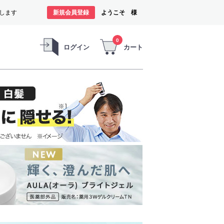
します
新規会員登録
ようこそ 様
0
ログイン
カート