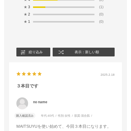
★
3
(1)
★
2
(0)
★
1
(0)
絞り込み
表示：新しい順
2025.2.18
３本目です
no name
購入確認済み
年代:
40代
性別:
女性
肌質:
混合肌
MAITSUYUを使い始めて、今回３本目になります。