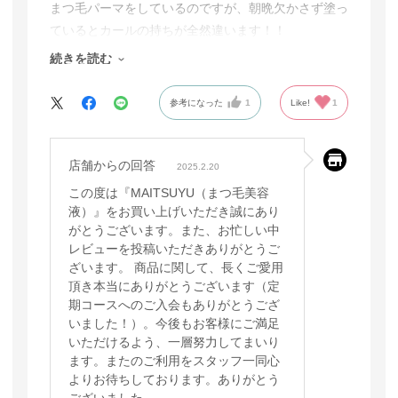
まつ毛パーマをしているのですが、朝晩欠かさず塗っ
ているとカールの持ちが全然違います！！
少しお高めに感じますが手放せなくなりました(^o^)v
続きを読む
参考になった
1
Like!
1
店舗からの回答
2025.2.20
この度は『MAITSUYU（まつ毛美容
液）』をお買い上げいただき誠にあり
がとうございます。また、お忙しい中
レビューを投稿いただきありがとうご
ざいます。 商品に関して、長くご愛用
頂き本当にありがとうございます（定
期コースへのご入会もありがとうござ
いました！）。今後もお客様にご満足
いただけるよう、一層努力してまいり
ます。またのご利用をスタッフ一同心
よりお待ちしております。ありがとう