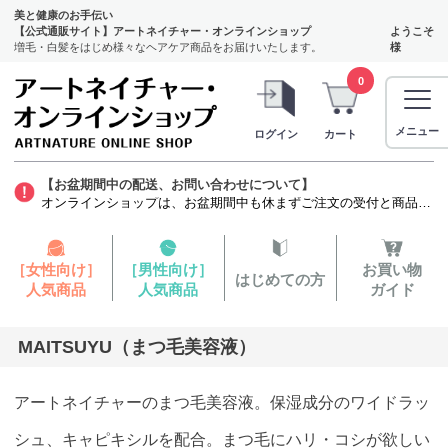
美と健康のお手伝い
【公式通販サイト】アートネイチャー・オンラインショップ
ようこそ
増毛・白髪をはじめ様々なヘアケア商品をお届けいたします。
様
0
メニュー
ログイン
カート
【お盆期間中の配送、お問い合わせについて】
オンラインショップは、お盆期間中も休まずご注文の受付と商品の発送をいたします。ただし、発毛剤（第1類医薬品）に関しましては、質問票を確認する薬剤師がお休みをいただくため商品のお申し込みから発送までお時間を要します。お客様には大変ご迷惑をお掛けいたしますが、よろしくお願い申し上げます。
［女性向け］
［男性向け］
お買い物
はじめての方
人気商品
人気商品
ガイド
MAITSUYU（まつ毛美容液）
アートネイチャーのまつ毛美容液。保湿成分のワイドラッ
シュ、キャピキシルを配合。まつ毛にハリ・コシが欲しい