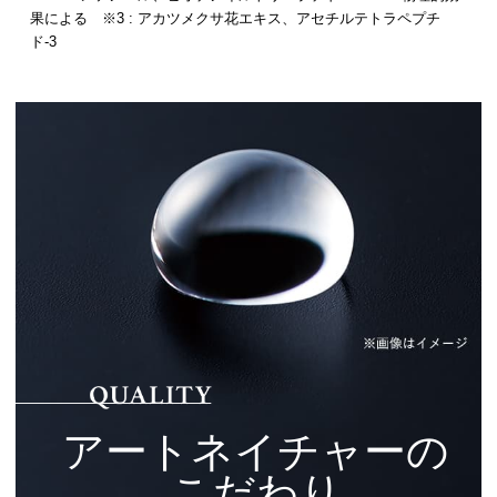
果による ※3 : アカツメクサ花エキス、アセチルテトラペプチ
ド-3
アートネイチャーの
こだわり