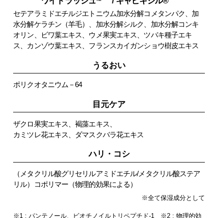
ワイドラッシュ
/ キャピキシル®
™
セテアラミドエチルジエトニウム加水分解コメタンパク、加
水分解ケラチン（羊毛）、加水分解シルク、加水分解コンキ
オリン、ビワ葉エキス、ウメ果実エキス、ツバキ種子エキ
ス、カンゾウ葉エキス、フランスカイガンショウ樹皮エキス
うるおい
ポリクオタニウム－64
目元ケア
ザクロ果実エキス、褐藻エキス、
カミツレ花エキス、ダマスクバラ花エキス
ハリ・コシ
（メタクリル酸グリセリルアミドエチル/メタクリル酸ステア
リル）コポリマー（物理的効果による）
※全て保湿成分として
※1 : パンテノール、ビオチノイルトリペプチド-1 ※2 : 物理的効