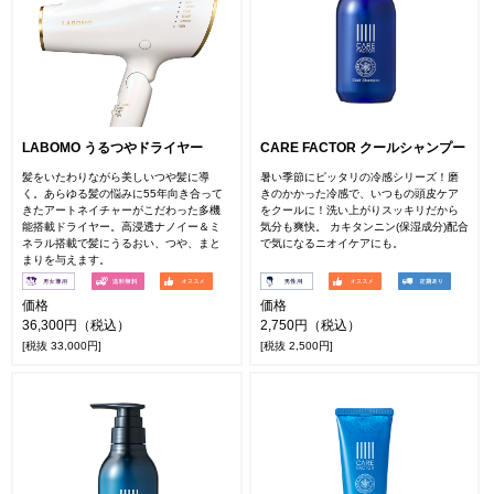
LABOMO うるつやドライヤー
CARE FACTOR クールシャンプー
髪をいたわりながら美しいつや髪に導
暑い季節にピッタリの冷感シリーズ！磨
く。あらゆる髪の悩みに55年向き合って
きのかかった冷感で、いつもの頭皮ケア
きたアートネイチャーがこだわった多機
をクールに！洗い上がりスッキリだから
能搭載ドライヤー。高浸透ナノイー＆ミ
気分も爽快。 カキタンニン(保湿成分)配合
ネラル搭載で髪にうるおい、つや、まと
で気になるニオイケアにも。
まりを与えます。
価格
価格
36,300円（税込）
2,750円（税込）
[税抜 33,000円]
[税抜 2,500円]