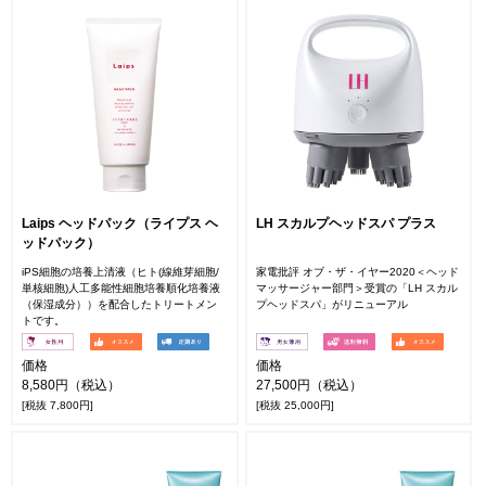
Laips ヘッドパック（ライプス ヘ
LH スカルプヘッドスパ プラス
ッドパック）
iPS細胞の培養上清液（ヒト(線維芽細胞/
家電批評 オブ・ザ・イヤー2020＜ヘッド
単核細胞)人工多能性細胞培養順化培養液
マッサージャー部門＞受賞の「LH スカル
（保湿成分））を配合したトリートメン
プヘッドスパ」がリニューアル
トです。
価格
価格
8,580円（税込）
27,500円（税込）
[税抜 7,800円]
[税抜 25,000円]