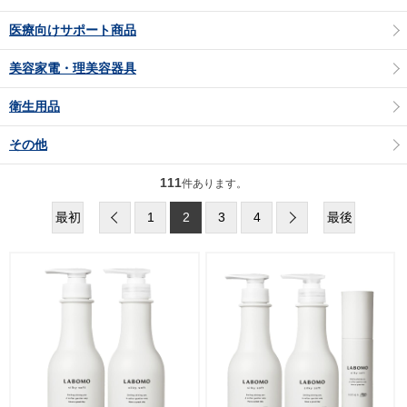
医療向けサポート商品
美容家電・理美容器具
衛生用品
その他
111
件あります。
最初
1
2
3
4
最後