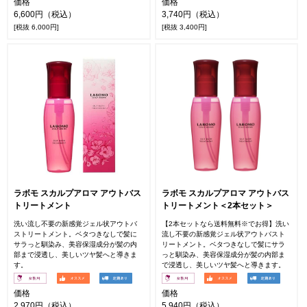
価格
価格
6,600円（税込）
3,740円（税込）
[税抜 6,000円]
[税抜 3,400円]
ラボモ スカルプアロマ アウトバス
ラボモ スカルプアロマ アウトバス
トリートメント
トリートメント＜2本セット＞
洗い流し不要の新感覚ジェル状アウトバ
【2本セットなら送料無料※でお得】洗い
ストリートメント。ベタつきなしで髪に
流し不要の新感覚ジェル状アウトバスト
サラっと馴染み、美容保湿成分が髪の内
リートメント。ベタつきなしで髪にサラ
部まで浸透し、美しいツヤ髪へと導きま
っと馴染み、美容保湿成分が髪の内部ま
す。
で浸透し、美しいツヤ髪へと導きます。
価格
価格
2,970円（税込）
5,940円（税込）