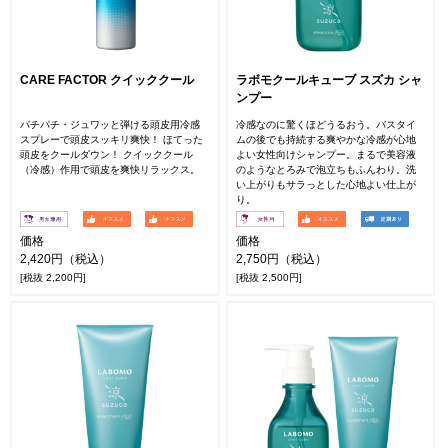
CARE FACTOR クイッククール
ラボモクールキューブ スズカ シャ
ンプー
パチパチ・ジュワッと弾ける頭皮用冷感
冷感なのに驚くほどうるおう。バスタイ
スプレーで頭皮スッキリ爽快！ ほてった
ムの後でも持続する爽やかな冷感が心地
頭皮をクールダウン！ クイッククール
よい女性向けシャンプー。まるで美容液
（冷感）作用で頭皮を爽快リラックス。
のようなとろみで泡立ちもふんわり。洗
い上がりもサラっとした心地よい仕上が
り。
価格
価格
2,420円（税込）
2,750円（税込）
[税抜 2,200円]
[税抜 2,500円]