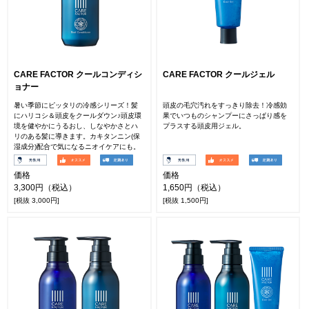
CARE FACTOR クールコンディシ
CARE FACTOR クールジェル
ョナー
暑い季節にピッタリの冷感シリーズ！髪
頭皮の毛穴汚れをすっきり除去！冷感効
にハリコシ＆頭皮をクールダウン♪頭皮環
果でいつものシャンプーにさっぱり感を
境を健やかにうるおし、しなやかさとハ
プラスする頭皮用ジェル。
リのある髪に導きます。カキタンニン(保
湿成分)配合で気になるニオイケアにも。
価格
価格
3,300円（税込）
1,650円（税込）
[税抜 3,000円]
[税抜 1,500円]