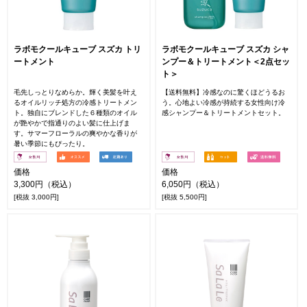
ラボモクールキューブ スズカ トリ
ラボモクールキューブ スズカ シャ
ートメント
ンプー＆トリートメント＜2点セッ
ト＞
毛先しっとりなめらか。輝く美髪を叶え
【送料無料】冷感なのに驚くほどうるお
るオイルリッチ処方の冷感トリートメン
う。心地よい冷感が持続する女性向け冷
ト。独自にブレンドした６種類のオイル
感シャンプー＆トリートメントセット。
が艶やかで指通りのよい髪に仕上げま
す。サマーフローラルの爽やかな香りが
暑い季節にもぴったり。
価格
価格
3,300円（税込）
6,050円（税込）
[税抜 3,000円]
[税抜 5,500円]