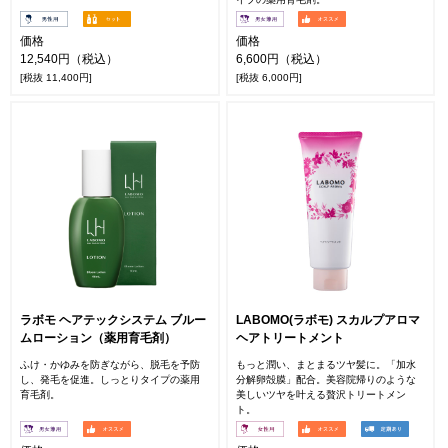
価格
価格
12,540円（税込）
6,600円（税込）
[税抜 11,400円]
[税抜 6,000円]
ラボモ ヘアテックシステム ブルー
LABOMO(ラボモ) スカルプアロマ
ムローション（薬用育毛剤）
ヘアトリートメント
ふけ・かゆみを防ぎながら、脱毛を予防
もっと潤い、まとまるツヤ髪に。「加水
し、発毛を促進。しっとりタイプの薬用
分解卵殻膜」配合。美容院帰りのような
育毛剤。
美しいツヤを叶える贅沢トリートメン
ト。