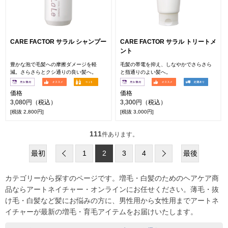
CARE FACTOR サラル シャンプー
CARE FACTOR サラル トリートメ
ント
豊かな泡で毛髪への摩擦ダメージを軽
毛髪の帯電を抑え、しなやかでさらさら
減。さらさらとクシ通りの良い髪へ。
と指通りのよい髪へ。
価格
価格
3,080円（税込）
3,300円（税込）
[税抜 2,800円]
[税抜 3,000円]
111
件あります。
最初
1
2
3
4
最後
カテゴリーから探すのページです。増毛・白髪のためのヘアケア商
品ならアートネイチャー・オンラインにお任せください。薄毛・抜
け毛・白髪など髪にお悩みの方に、男性用から女性用までアートネ
イチャーが最新の増毛・育毛アイテムをお届けいたします。