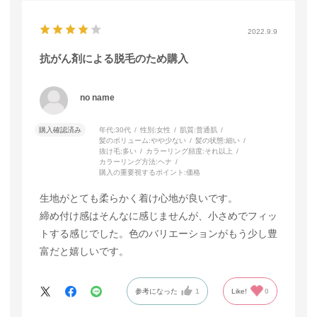
2022.9.9
抗がん剤による脱毛のため購入
no name
購入確認済み
年代:
30代
性別:
女性
肌質:
普通肌
髪のボリューム:
やや少ない
髪の状態:
細い
抜け毛:
多い
カラーリング頻度:
それ以上
カラーリング方法:
ヘナ
購入の重要視するポイント:
価格
生地がとても柔らかく着け心地が良いです。
締め付け感はそんなに感じませんが、小さめでフィッ
トする感じでした。色のバリエーションがもう少し豊
富だと嬉しいです。
参考になった
1
Like!
0