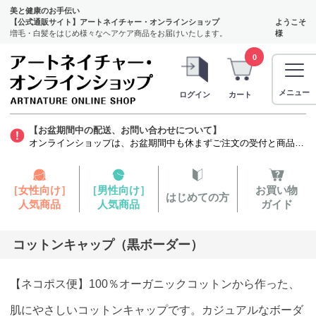
美と健康のお手伝い
【公式通販サイト】アートネイチャー・オンラインショップ
ようこそ
増毛・白髪をはじめ様々なヘアケア商品をお届けいたします。
様
0
メニュー
ログイン
カート
【お盆期間中の配送、お問い合わせについて】
オンラインショップは、お盆期間中も休まずご注文の受付と商品の発送をいたします。ただし、発毛剤（第1類医薬品）に関しましては、質問票を確認する薬剤師がお休みをいただくため商品のお申し込みから発送までお時間を要します。お客様には大変ご迷惑をお掛けいたしますが、よろしくお願い申し上げます。
［女性向け］
［男性向け］
お買い物
はじめての方
人気商品
人気商品
ガイド
コットンキャップ（黒ボーダー）
【ネコポス便】100％オーガニックコットンから作った、
肌にやさしいコットンキャップです。カジュアルなボーダ