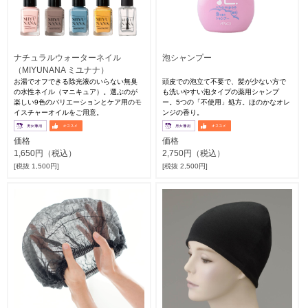
ナチュラルウォーターネイル
泡シャンプー
（MIYUNANA ミユナナ）
お湯でオフできる除光液のいらない無臭
頭皮での泡立て不要で、髪が少ない方で
の水性ネイル（マニキュア）。選ぶのが
も洗いやすい泡タイプの薬用シャンプ
楽しい9色のバリエーションとケア用のモ
ー。5つの「不使用」処方。ほのかなオレ
イスチャーオイルをご用意。
ンジの香り。
価格
価格
1,650円（税込）
2,750円（税込）
[税抜 1,500円]
[税抜 2,500円]