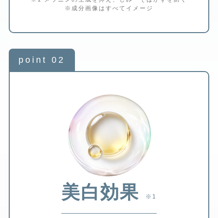
※成分画像はすべてイメージ
point 02
美白効果
※1