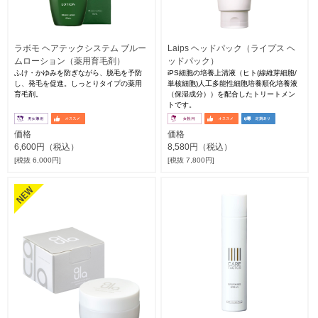
ラボモ ヘアテックシステム ブルー
Laips ヘッドパック（ライプス ヘ
ムローション（薬用育毛剤）
ッドパック）
ふけ・かゆみを防ぎながら、脱毛を予防
iPS細胞の培養上清液（ヒト(線維芽細胞/
し、発毛を促進。しっとりタイプの薬用
単核細胞)人工多能性細胞培養順化培養液
育毛剤。
（保湿成分））を配合したトリートメン
トです。
価格
価格
6,600円（税込）
8,580円（税込）
[税抜 6,000円]
[税抜 7,800円]