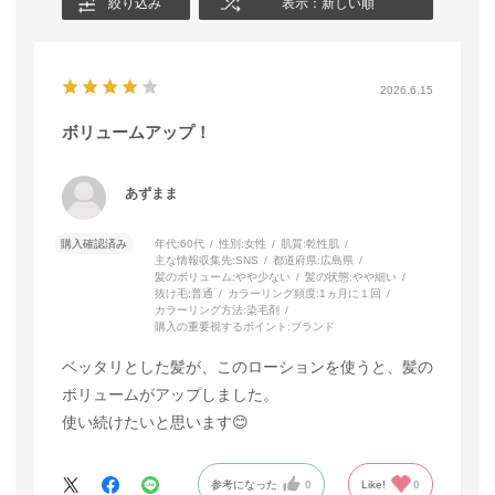
絞り込み
表示：新しい順
2026.6.15
ボリュームアップ！
あずまま
購入確認済み
年代:
60代
性別:
女性
肌質:
乾性肌
主な情報収集先:
SNS
都道府県:
広島県
髪のボリューム:
やや少ない
髪の状態:
やや細い
抜け毛:
普通
カラーリング頻度:
1ヵ月に１回
カラーリング方法:
染毛剤
購入の重要視するポイント:
ブランド
ベッタリとした髪が、このローションを使うと、髪の
ボリュームがアップしました。
使い続けたいと思います😊
参考になった
0
Like!
0