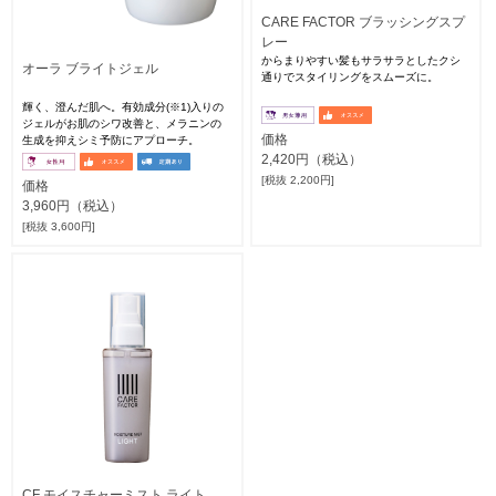
CARE FACTOR ブラッシングスプ
レー
からまりやすい髪もサラサラとしたクシ
オーラ ブライトジェル
通りでスタイリングをスムーズに。
輝く、澄んだ肌へ。有効成分(※1)入りの
ジェルがお肌のシワ改善と、メラニンの
価格
生成を抑えシミ予防にアプローチ。
2,420円（税込）
[税抜 2,200円]
価格
3,960円（税込）
[税抜 3,600円]
CF モイスチャーミスト ライト