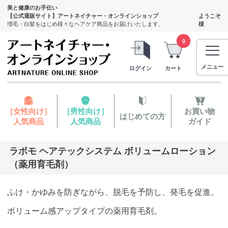
美と健康のお手伝い
【公式通販サイト】アートネイチャー・オンラインショップ
ようこそ
増毛・白髪をはじめ様々なヘアケア商品をお届けいたします。
様
0
メニュー
ログイン
カート
［女性向け］
［男性向け］
お買い物
はじめての方
人気商品
人気商品
ガイド
ラボモ ヘアテックシステム ボリュームローション
（薬用育毛剤）
ふけ・かゆみを防ぎながら、脱毛を予防し、発毛を促進。
ボリューム感アップタイプの薬用育毛剤。