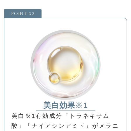
Point 02
美白効果
※1
美白
※1
有効成分「トラネキサム
酸」「ナイアシンアミド」がメラニ