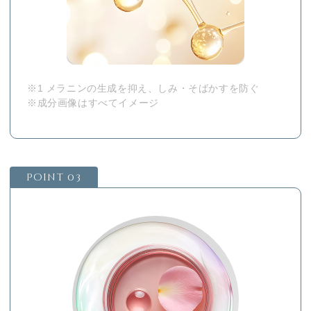
※1 メラニンの⽣成を抑え、しみ・そばかすを防ぐ
※成分画像はすべてイメージ
Point 03