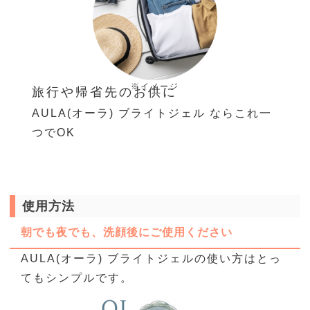
※イメージ
旅行や帰省先のお供に
AULA(オーラ) ブライトジェル なら
これ一
つでOK
使用方法
朝でも夜でも、洗顔後にご使用ください
AULA(オーラ) ブライトジェルの使い方はとっ
てもシンプルです。