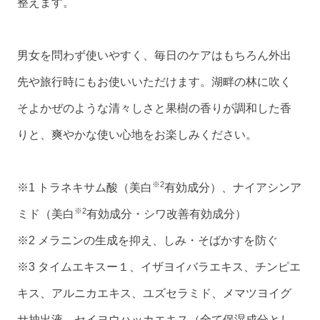
整えます。
男女を問わず使いやすく、毎日のケアはもちろん外出
先や旅行時にもお使いいただけます。湖畔の林に吹く
そよかぜのような清々しさと果樹の香りが調和した香
りと、爽やかな使い心地をお楽しみください。
※2
※1 トラネキサム酸（美白
有効成分）、ナイアシンア
※2
ミド（美白
有効成分・シワ改善有効成分）
※2 メラニンの生成を抑え、しみ・そばかすを防ぐ
※3 タイムエキスー１、イザヨイバラエキス、チンピエ
キス、アルニカエキス、ユズセラミド、メマツヨイグ
サ抽出液、セイヨウハッカエキス（全て保湿成分とし