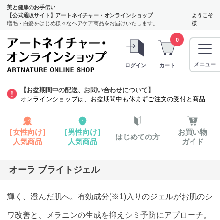
美と健康のお手伝い
【公式通販サイト】アートネイチャー・オンラインショップ
ようこそ
増毛・白髪をはじめ様々なヘアケア商品をお届けいたします。
様
0
メニュー
ログイン
カート
【お盆期間中の配送、お問い合わせについて】
オンラインショップは、お盆期間中も休まずご注文の受付と商品の発送をいたします。ただし、発毛剤（第1類医薬品）に関しましては、質問票を確認する薬剤師がお休みをいただくため商品のお申し込みから発送までお時間を要します。お客様には大変ご迷惑をお掛けいたしますが、よろしくお願い申し上げます。
［女性向け］
［男性向け］
お買い物
はじめての方
人気商品
人気商品
ガイド
オーラ ブライトジェル
輝く、澄んだ肌へ。有効成分(※1)入りのジェルがお肌のシ
ワ改善と、メラニンの生成を抑えシミ予防にアプローチ。