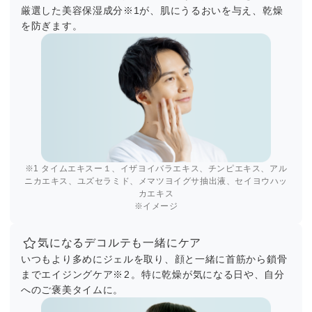
厳選した美容保湿成分
※1
が、肌にうるおいを与え、乾燥
を防ぎます。
※1 タイムエキスー１、イザヨイバラエキス、チンピエキス、アル
ニカエキス、ユズセラミド、メマツヨイグサ抽出液、セイヨウハッ
カエキス
※イメージ
気になるデコルテも一緒にケア
いつもより多めにジェルを取り、顔と一緒に首筋から鎖骨
まで
エイジングケア
※2
。特に乾燥が気になる日や、自分
へのご褒美タイムに。